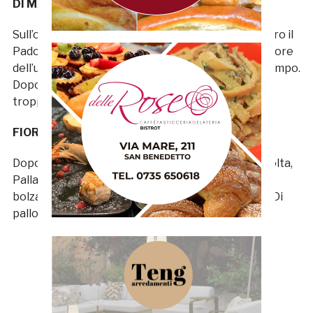
DI MASSIMO 6,5
Sull’onda dell’entusiasmo per il gol realizzato contro il
Padova, si accolla la responsabilità di battere il rigore
dell’uno a uno a pochi minuti dal suo ingresso in campo.
Dopo la rete dagli undici metri, però, si fa notare
troppo poco.
FIORETTI S.V.
Dopo aver raggiunto il pareggio per la seconda volta,
Palladini si affida a lui per aggiungere peso in area
bolzanina nel tentativo di completare la rimonta. Di
palloni, però, non ne arrivano.