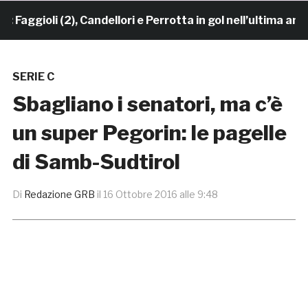
gioli (2), Candellori e Perrotta in gol nell’ultima amich
SERIE C
Sbagliano i senatori, ma c’è
un super Pegorin: le pagelle
di Samb-Sudtirol
Di
Redazione GRB
il
16 Ottobre 2016 alle 9:48