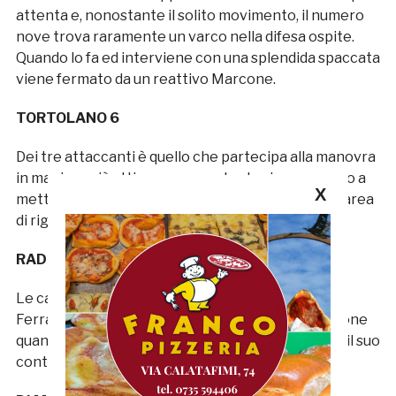
attenta e, nonostante il solito movimento, il numero
nove trova raramente un varco nella difesa ospite.
Quando lo fa ed interviene con una splendida spaccata
viene fermato da un reattivo Marcone.
TORTOLANO 6
Dei tre attaccanti è quello che partecipa alla manovra
in maniera più attiva ma, nonostante riesca spesso a
X
mettere in difficoltà la retroguardia bolzanina, in area
di rigore non riesce ad incidere.
RADI 6
Le caratteristiche fisiche sono le stesse di Mori e
Ferrario, di conseguenza anche lui va in apprensione
quando il Sudtirol riparte in velocità. Buono, però, il suo
contributo in fase di impostazione.