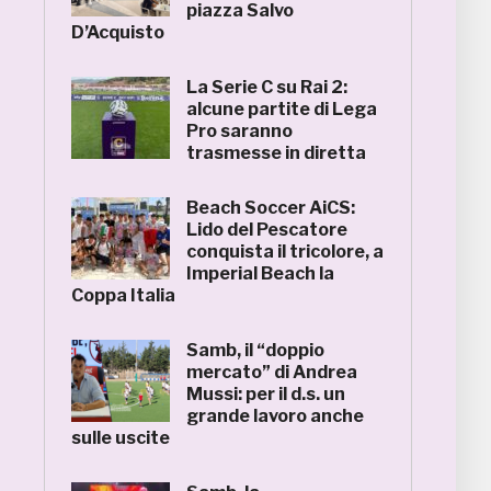
piazza Salvo
D’Acquisto
La Serie C su Rai 2:
alcune partite di Lega
Pro saranno
trasmesse in diretta
Beach Soccer AiCS:
Lido del Pescatore
conquista il tricolore, a
Imperial Beach la
Coppa Italia
Samb, il “doppio
mercato” di Andrea
Mussi: per il d.s. un
grande lavoro anche
sulle uscite