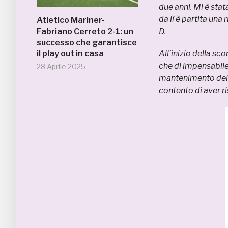
due anni. Mi è sta
da lì è partita una
Atletico Mariner-
Fabriano Cerreto 2-1: un
D.
successo che garantisce
il play out in casa
All’inizio della sc
che di impensabile,
28 Aprile 2025
mantenimento della
contento di aver r