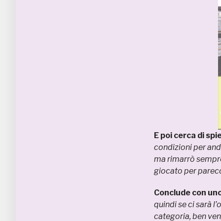
E poi cerca di sp
condizioni per and
ma rimarrò sempre
giocato per parecc
Conclude con uno
quindi se ci sarà l
categoria, ben veng