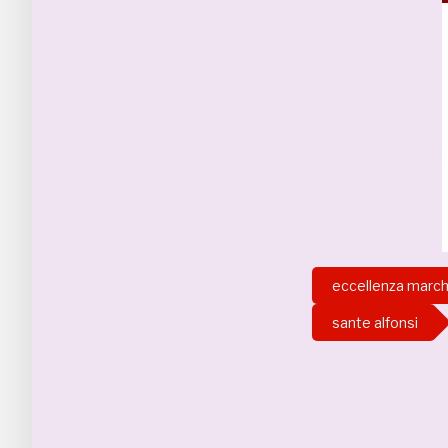
eccellenza marc
sante alfonsi