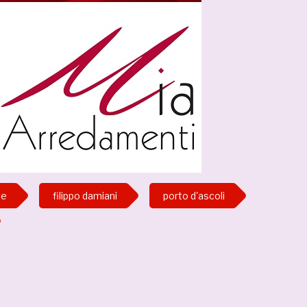
he
filippo damiani
porto d'ascoli