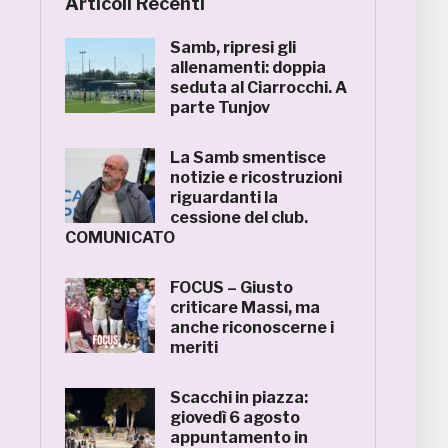
Articoli Recenti
Samb, ripresi gli
allenamenti: doppia
seduta al Ciarrocchi. A
parte Tunjov
La Samb smentisce
notizie e ricostruzioni
riguardanti la
cessione del club.
COMUNICATO
FOCUS – Giusto
criticare Massi, ma
anche riconoscerne i
meriti
Scacchi in piazza:
giovedì 6 agosto
appuntamento in