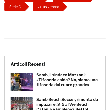
Serie C
virtus verona
Articoli Recenti
Samb, il sindaco Mozzoni:
«Tifoseria calda? No, siamo una
tifoseria dal cuore grande»
Samb Beach Soccer, rimonta da
impazzire: 8-5 al We Beach
Catania e Finale Scudetto!