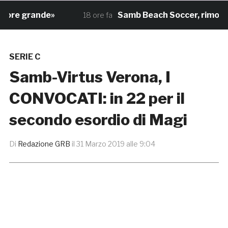
re grande»
Samb Beach Soccer, rimonta da 
18 ore fa
SERIE C
Samb-Virtus Verona, I
CONVOCATI: in 22 per il
secondo esordio di Magi
Di
Redazione GRB
il
31 Marzo 2019 alle 9:04