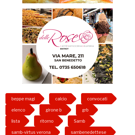
beppe magi
calcio
convocati
elenco
girone b
grb
lista
ritorno
Samb
samb-virtus verona
sambenedettese