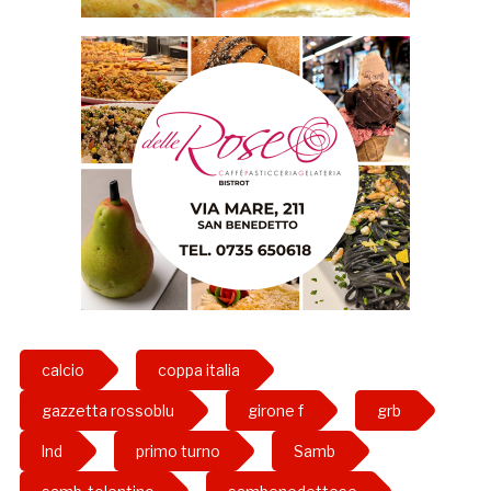
calcio
coppa italia
gazzetta rossoblu
girone f
grb
lnd
primo turno
Samb