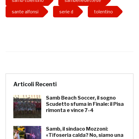
samb-tolentino
sambenedettese
sante alfonsi
serie d
tolentino
Articoli Recenti
Samb Beach Soccer, il sogno
Scudetto sfuma in Finale: il Pisa
rimonta e vince 7-4
Samb, il sindaco Mozzoni:
«Tifoseria calda? No, siamo una