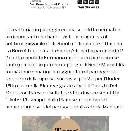
Una vittoria, un pareggio ed una sconfitta nei match
più importanti che hanno visto protagonista il
settore giovanile
della
Samb
nella scorsa settimana.
La
Berretti
allenata da Sante Alfonsi ha pareggiato 2-
2 con la capolista
Fermana
ma il punto porta con sé
tanto rammarico perché dopo i gol di Rea e Marcatili la
formazione canarina ha agguantato il pareggio nel
recupero della ripresa. Successo per 2-1 per l’
Under
15
in casa della
Pianese
grazie ai gol di Quinzi e Del
Moro; con l stesso risultato è stata invece sconfitta
l’
Under 17
, sempre dalla Pianese, nonostante il
momentaneo gol del pareggio realizzato da Machado.