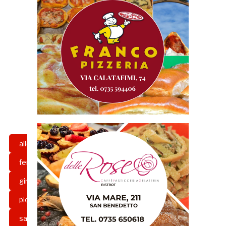
allenatore
berretti
calcio
fermana
gazzetta rossoblu
girone b
grb
pianese
picerno
risultati
Samb
sambenedettese
sante alfonsi