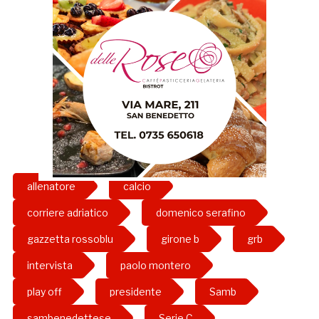
allenatore
calcio
corriere adriatico
domenico serafino
gazzetta rossoblu
girone b
grb
intervista
paolo montero
play off
presidente
Samb
sambenedettese
Serie C