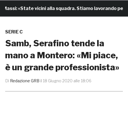
assi: «State vicini alla squadra. Stiamo lavorando per cre
SERIE C
Samb, Serafino tende la
mano a Montero: «Mi piace,
è un grande professionista»
Di
Redazione GRB
il
18 Giugno 2020 alle 18:06