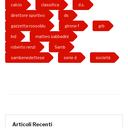
calcio
classifica
d.s.
direttore sportivo
ds
gazzetta rossoblu
girone f
grb
lnd
matteo sabbadini
roberto renzi
Samb
sambenedettese
serie d
società
Articoli Recenti