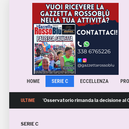
HOME
SERIE C
ECCELLENZA
PR
cara-Samb, l’Osservatorio rimanda la decisione al CASMS:
ULTIME
SERIE C