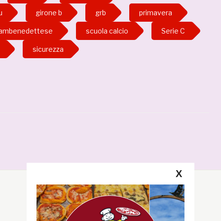
u
girone b
grb
primavera
ambenedettese
scuola calcio
Serie C
sicurezza
X
Segui la GRB