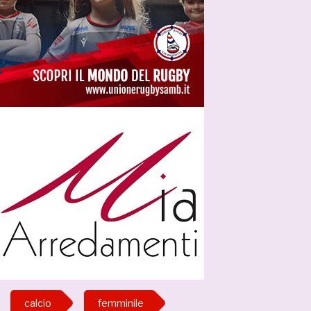
calcio
femminile