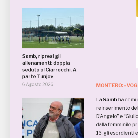
Samb, ripresi gli
allenamenti: doppia
seduta al Ciarrocchi. A
parte Tunjov
6 Agosto 2026
MONTERO: «VOGL
La
Samb
ha comun
reinserimento dell
D’Angelo” e “Giulio
dalla femminile pr
13, gli esordienti