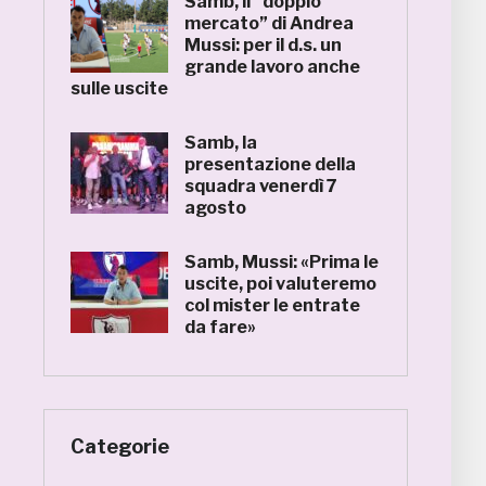
Samb, il “doppio
mercato” di Andrea
Mussi: per il d.s. un
grande lavoro anche
sulle uscite
Samb, la
presentazione della
squadra venerdì 7
agosto
Samb, Mussi: «Prima le
uscite, poi valuteremo
col mister le entrate
da fare»
Categorie