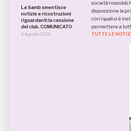
società rossoblù h
La Samb smentisce
disposizione la pro
notizie e ricostruzioni
con i quali si è i
riguardanti la cessione
del club. COMUNICATO
permettere a tutti 
TUTTE LE NOTIZ
5 Agosto 2026