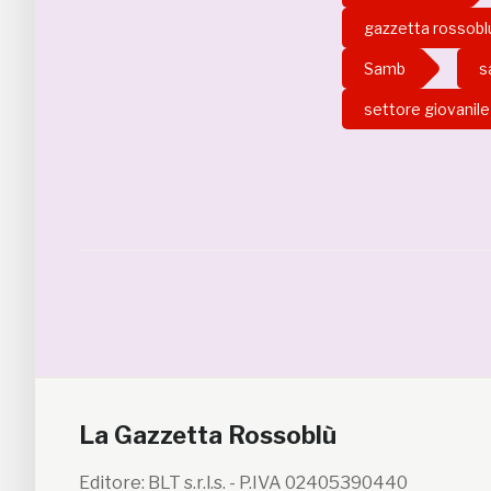
gazzetta rossobl
Samb
s
settore giovanile
La Gazzetta Rossoblù
Editore: BLT s.r.l.s. - P.IVA 02405390440