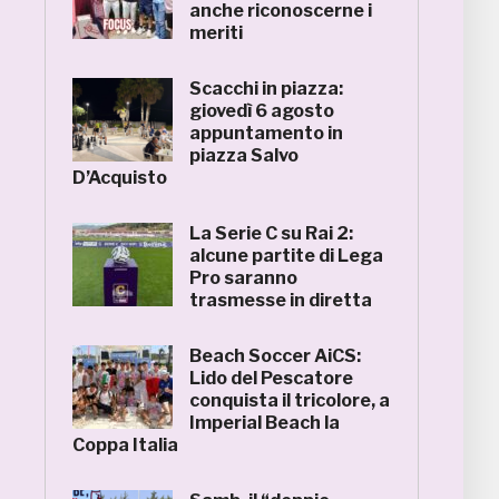
anche riconoscerne i
meriti
Scacchi in piazza:
giovedì 6 agosto
appuntamento in
piazza Salvo
D’Acquisto
La Serie C su Rai 2:
alcune partite di Lega
Pro saranno
trasmesse in diretta
Beach Soccer AiCS:
Lido del Pescatore
conquista il tricolore, a
Imperial Beach la
Coppa Italia