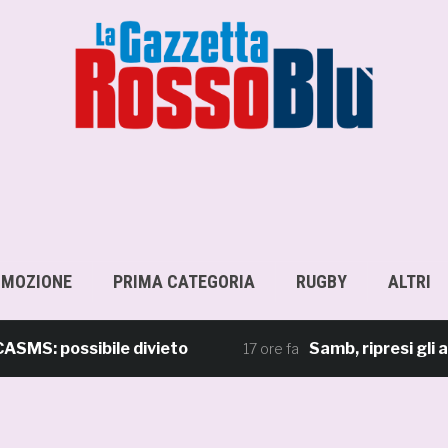
OMOZIONE
PRIMA CATEGORIA
RUGBY
ALTRI
 possibile divieto
Samb, ripresi gli allena
17 ore fa