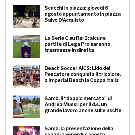
Scacchi in piazza: giovedì 6
agosto appuntamento in piazza
Salvo D’Acquisto
La Serie C su Rai 2: alcune
partite di Lega Pro saranno
trasmesse in diretta
Beach Soccer AiCS: Lido del
Pescatore conquista il tricolore,
a Imperial Beach la Coppa Italia
Samb, il “doppio mercato” di
Andrea Mussi: per il d.s. un
grande lavoro anche sulle uscite
Samb, la presentazione della
squadra venerdì 7 agosto