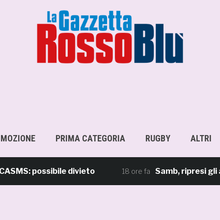
OMOZIONE
PRIMA CATEGORIA
RUGBY
ALTRI
 possibile divieto
Samb, ripresi gli allen
18 ore fa