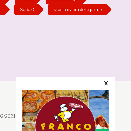
e
Serie C
stadio riviera delle palme
X
Segui la GRB
Facebook
/02/2021 n. 199/2021
Instagram