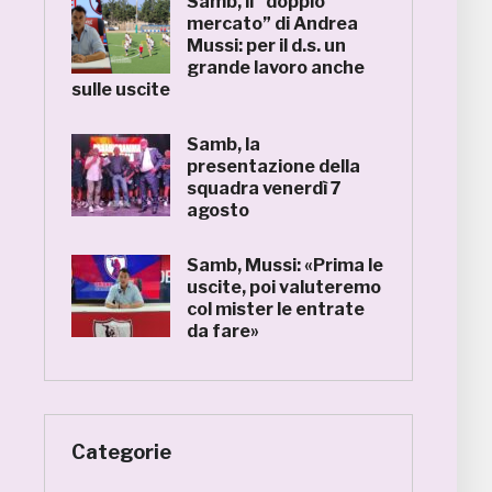
Samb, il “doppio
mercato” di Andrea
Mussi: per il d.s. un
grande lavoro anche
sulle uscite
Samb, la
presentazione della
squadra venerdì 7
agosto
Samb, Mussi: «Prima le
uscite, poi valuteremo
col mister le entrate
da fare»
Categorie