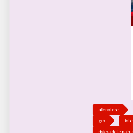
allenatore
grb
inte
riviera delle palm