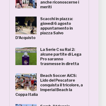
anche riconoscerne i
meriti
Scacchi in piazza:
giovedì 6 agosto
appuntamento in
piazza Salvo
D’Acquisto
La Serie C su Rai 2:
alcune partite di Lega
Pro saranno
trasmesse in diretta
Beach Soccer AiCS:
Lido del Pescatore
conquista il tricolore, a
Imperial Beach la
Coppa Italia