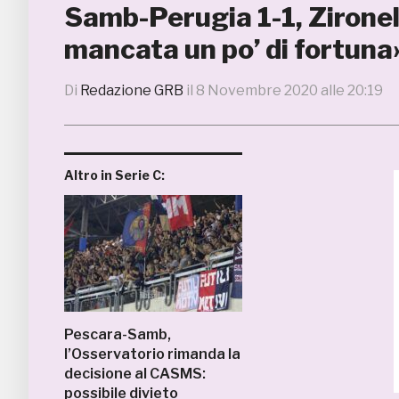
Samb-Perugia 1-1, Zironell
mancata un po’ di fortuna
Di
Redazione GRB
il
8 Novembre 2020 alle 20:19
Altro in Serie C:
Pescara-Samb,
l’Osservatorio rimanda la
decisione al CASMS:
possibile divieto