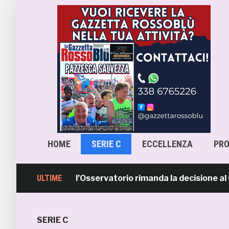
HOME
SERIE C
ECCELLENZA
PR
cara-Samb, l’Osservatorio rimanda la decisione al CASMS:
ULTIME
SERIE C