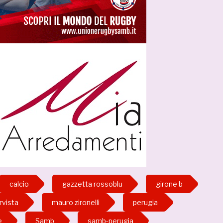
calcio
gazzetta rossoblu
girone b
rvista
mauro zironelli
perugia
e
Samb
samb-perugia