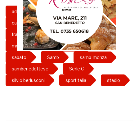
adriano galliani
anticipo
calcio
campionato
diretta tv
franco fedeli
girone b
grb
monza
riviera delle palme
sabato
Samb
samb-monza
sambenedettese
Serie C
silvio berlusconi
sportitalia
stadio