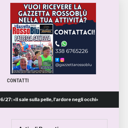
CONTATTI
sale sulla pelle, l’ardore negli occhi»
Prima
9 ore fa