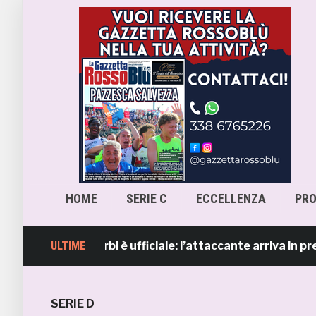
HOME
SERIE C
ECCELLENZA
PR
orenzo Sgarbi è ufficiale: l’attaccante arriva in prestito 
ULTIME
SERIE D