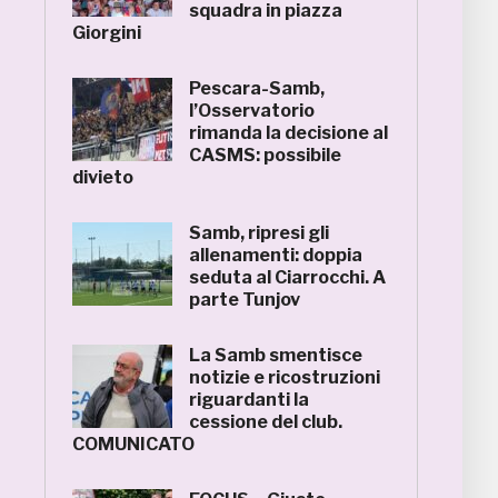
squadra in piazza
Giorgini
Pescara-Samb,
l’Osservatorio
rimanda la decisione al
CASMS: possibile
divieto
Samb, ripresi gli
allenamenti: doppia
seduta al Ciarrocchi. A
parte Tunjov
La Samb smentisce
notizie e ricostruzioni
riguardanti la
cessione del club.
COMUNICATO