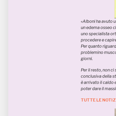
«
Alboni ha avuto u
un edema osseo che
uno specialista or
procedere e capire 
Per quanto riguard
problemino muscol
giorni.
Per il resto, non c
conclusiva della s
è arrivato il caldo
poter dare il mass
TUTTE LE NOTIZ