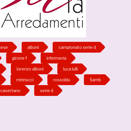
tese
alboni
campionato serie d
girone f
infermeria
lorenzo alboni
luca lulli
minnucci
rossoblu
Samb
 casertano
serie d