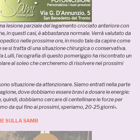
na lesione parziale del legamento crociato anteriore con
, in questi casi, è abbastanza normale. Verrà valutato da
topedico nelle prossime ore, in modo tale da capire come
se si tratta di una situazione chirurgica o conservativa.
a Lulli, l’ecografia di questo pomeriggio ha riscontrato un
are al soleo che cercheremo di risolvere nei prossimi
i sono situazione da attenzionare. Siamo entrati nella parte
tagione, dove dobbiamo essere bravi a dosare le energie:
 e, quindi, dobbiamo cercare di centellinare le forze per
imo da qui fino ai prossimi, speriamo, 20-25 giorni
».
IE SULLA SAMB