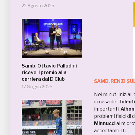
22 Agosto 2025
Samb, Ottavio Palladini
riceve il premio alla
carriera dal D Club
SAMB, RENZI SU
17 Giugno 2025
Nei minuti inizial
in casa del
Tolent
importanti.
Albon
problemi fisici di
Minnucci
ai micro
accertamenti: