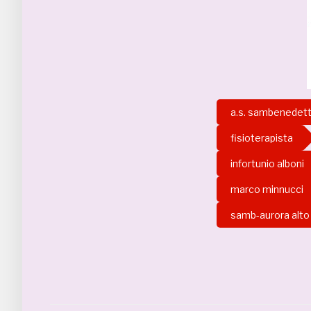
a.s. sambenedet
fisioterapista
infortunio alboni
marco minnucci
samb-aurora alto