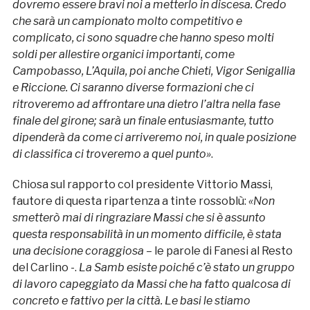
dovremo essere bravi noi a metterlo in discesa. Credo
che sarà un campionato molto competitivo e
complicato, ci sono squadre che hanno speso molti
soldi per allestire organici importanti, come
Campobasso, L’Aquila, poi anche Chieti, Vigor Senigallia
e Riccione. Ci saranno diverse formazioni che ci
ritroveremo ad affrontare una dietro l’altra nella fase
finale del girone; sarà un finale entusiasmante, tutto
dipenderà da come ci arriveremo noi, in quale posizione
di classifica ci troveremo a quel punto»
.
Chiosa sul rapporto col presidente Vittorio Massi,
fautore di questa ripartenza a tinte rossoblù:
«Non
smetterò mai di ringraziare Massi che si è assunto
questa responsabilità in un momento difficile, è stata
una decisione coraggiosa
– le parole di Fanesi al Resto
del Carlino -.
La Samb esiste poiché c’è stato un gruppo
di lavoro capeggiato da Massi che ha fatto qualcosa di
concreto e fattivo per la città. Le basi le stiamo