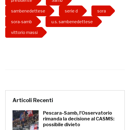
presidente
Samb
sambenedettese
serie d
sora
sora-samb
u.s. sambenedettese
vittorio massi
Articoli Recenti
Pescara-Samb, l’Osservatorio
rimanda la decisione al CASMS:
possibile divieto