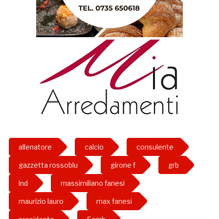
allenatore
calcio
consulente
gazzetta rossoblu
girone f
grb
lnd
massimiliano fanesi
maurizio lauro
max fanesi