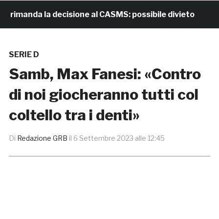
manda la decisione al CASMS: possibile divieto
17 o
SERIE D
Samb, Max Fanesi: «Contro
di noi giocheranno tutti col
coltello tra i denti»
Di
Redazione GRB
il
6 Settembre 2023 alle 12:45