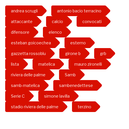
andrea scrugli
antonio bacio terracino
attaccante
calcio
convocati
difensore
elenco
esteban goicoechea
esterno
gazzetta rossoblu
girone b
grb
lista
matelica
mauro zironelli
riviera delle palme
Samb
samb-matelica
sambenedettese
Serie C
simone lavilla
stadio riviera delle palme
terzino