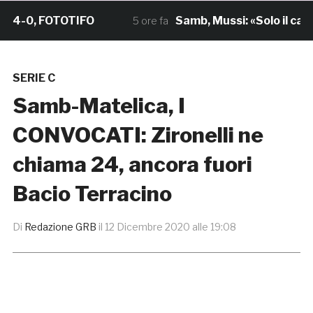
-0, FOTOTIFO
Samb, Mussi: «Solo il campo c
5 ore fa
SERIE C
Samb-Matelica, I
CONVOCATI: Zironelli ne
chiama 24, ancora fuori
Bacio Terracino
Di
Redazione GRB
il
12 Dicembre 2020 alle 19:08