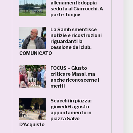
allenamenti: doppia
seduta al Ciarrocchi. A
parte Tunjov
La Samb smentisce
notizie e ricostruzioni
riguardanti la
cessione del club.
COMUNICATO
FOCUS – Giusto
criticare Massi, ma
anche riconoscerne i
meriti
Scacchi in piazza:
giovedì 6 agosto
appuntamento in
piazza Salvo
D’Acquisto