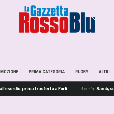
OMOZIONE
PRIMA CATEGORIA
RUGBY
ALTRI
dio, prima trasferta a Forlì
Samb, su il sip
4 ore fa