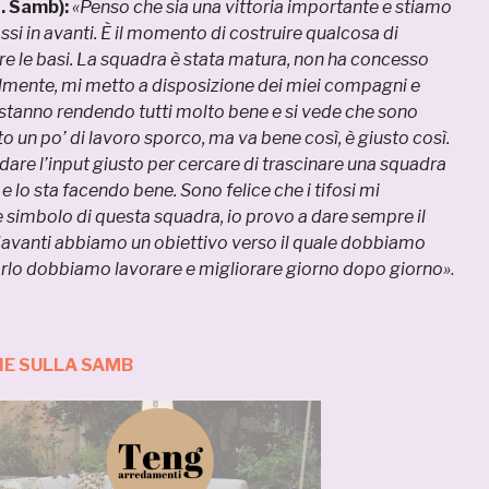
. Samb):
«Penso che sia una vittoria importante e stiamo
si in avanti. È il momento di costruire qualcosa di
e le basi. La squadra è stata matura, non ha concesso
almente, mi metto a disposizione dei miei compagni e
a stanno rendendo tutti molto bene e si vede che sono
to un po’ di lavoro sporco, ma va bene così, è giusto così.
dare l’input giusto per cercare di trascinare una squadra
 lo sta facendo bene. Sono felice che i tifosi mi
 simbolo di questa squadra, io provo a dare sempre il
vanti abbiamo un obiettivo verso il quale dobbiamo
farlo dobbiamo lavorare e migliorare giorno dopo giorno»
.
IE SULLA SAMB