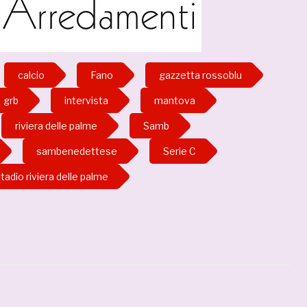
calcio
Fano
gazzetta rossoblu
grb
intervista
mantova
riviera delle palme
Samb
sambenedettese
Serie C
tadio riviera delle palme