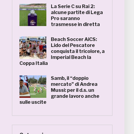
La Serie C su Rai 2:
alcune partite di Lega
Pro saranno
trasmesse in diretta
Beach Soccer AiCS:
Lido del Pescatore
conquista il tricolore, a
Imperial Beach la
Coppa Italia
Samb, il “doppio
mercato” di Andrea
Mussi: per il d.s. un
grande lavoro anche
sulle uscite