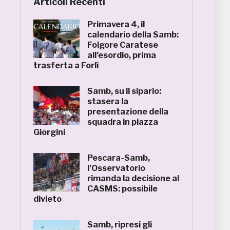
Articoli Recenti
Primavera 4, il
calendario della Samb:
Folgore Caratese
all’esordio, prima
trasferta a Forlì
Samb, su il sipario:
stasera la
presentazione della
squadra in piazza
Giorgini
Pescara-Samb,
l’Osservatorio
rimanda la decisione al
CASMS: possibile
divieto
Samb, ripresi gli