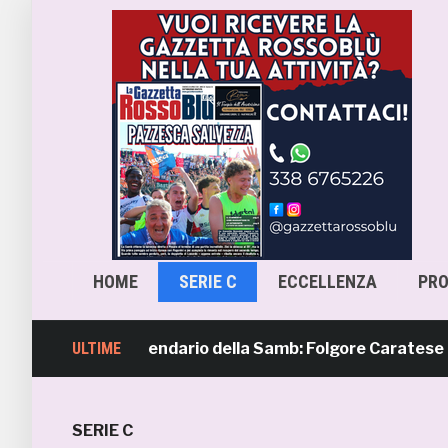
HOME
SERIE C
ECCELLENZA
PR
vera 4, il calendario della Samb: Folgore Caratese all’esor
ULTIME
SERIE C