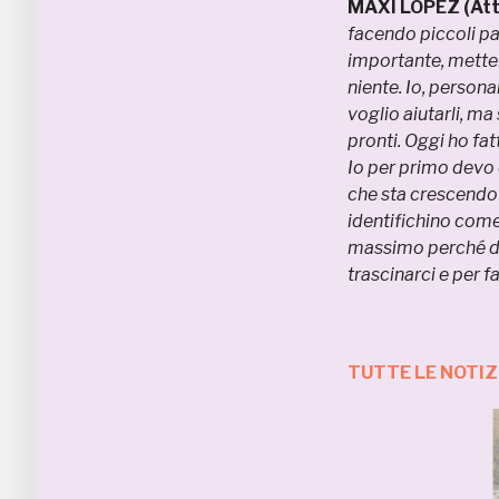
MAXI LOPEZ (Att
facendo piccoli pas
importante, metter
niente. Io, person
voglio aiutarli, m
pronti. Oggi ho fat
Io per primo devo 
che sta crescendo e
identifichino come
massimo perché da
trascinarci e per 
TUTTE LE NOTIZ