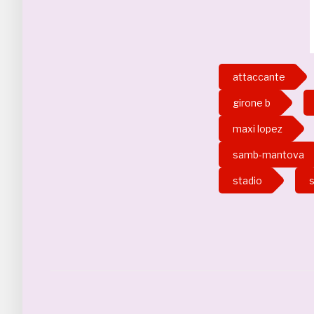
attaccante
girone b
maxi lopez
samb-mantova
stadio
s