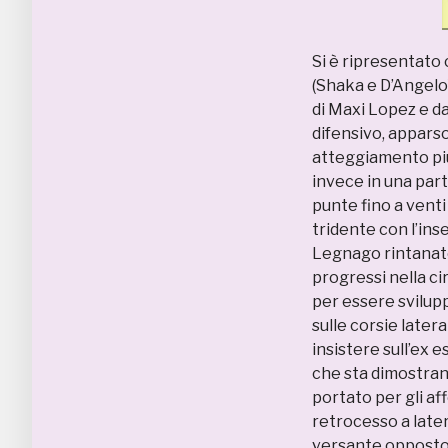
Si è ripresentato 
(Shaka e D’Angelo)
di Maxi Lopez e dal
difensivo, apparso
atteggiamento più 
invece in una part
punte fino a venti 
tridente con l’ins
Legnago rintanato
progressi nella ci
per essere svilupp
sulle corsie latera
insistere sull’ex 
che sta dimostrand
portato per gli af
retrocesso a later
versante opposto s