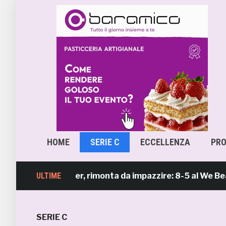
HOME
SERIE C
ECCELLENZA
PR
Beach Soccer, rimonta da impazzire: 8-5 al We Beach Cat
ULTIME
SERIE C