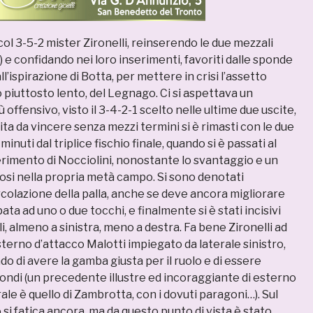
col 3-5-2 mister Zironelli, reinserendo le due mezzali
 e confidando nei loro inserimenti, favoriti dalle sponde
l’ispirazione di Botta, per mettere in crisi l’assetto
 piuttosto lento, del Legnago. Ci si aspettava un
offensivo, visto il 3-4-2-1 scelto nelle ultime due uscite,
ita da vincere senza mezzi termini si è rimasti con le due
minuti dal triplice fischio finale, quando si è passati al
erimento di Nocciolini, nonostante lo svantaggio e un
si nella propria metà campo. Si sono denotati
rcolazione della palla, anche se deve ancora migliorare
ata ad uno o due tocchi, e finalmente si è stati incisivi
li, almeno a sinistra, meno a destra. Fa bene Zironelli ad
esterno d’attacco Malotti impiegato da laterale sinistro,
o di avere la gamba giusta per il ruolo e di essere
fondi (un precedente illustre ed incoraggiante di esterno
ale è quello di Zambrotta, con i dovuti paragoni…). Sul
i fatica ancora, ma da questo punto di vista è stato