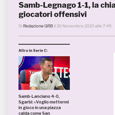
Samb-Legnago 1-1, la chia
giocatori offensivi
Di
Redazione GRB
il
30 Novembre 2020 alle 7:49
Altro in Serie C:
Samb-Lanciano 4-0,
Sgarbi: «Voglio mettermi
in gioco in una piazza
calda come San