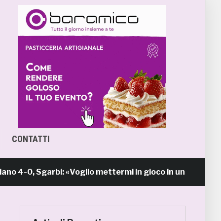
CONTATTI
, Sgarbi: «Voglio mettermi in gioco in una piazza calda