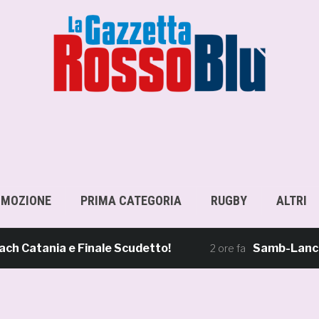
OMOZIONE
PRIMA CATEGORIA
RUGBY
ALTRI
ania e Finale Scudetto!
Samb-Lanciano 4-0
2 ore fa