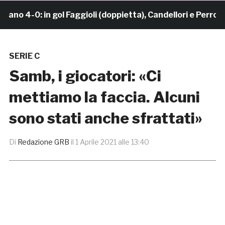
 4-0: in gol Faggioli (doppietta), Candellori e Perrotta
SERIE C
Samb, i giocatori: «Ci
mettiamo la faccia. Alcuni
sono stati anche sfrattati»
Di
Redazione GRB
il
1 Aprile 2021 alle 13:40