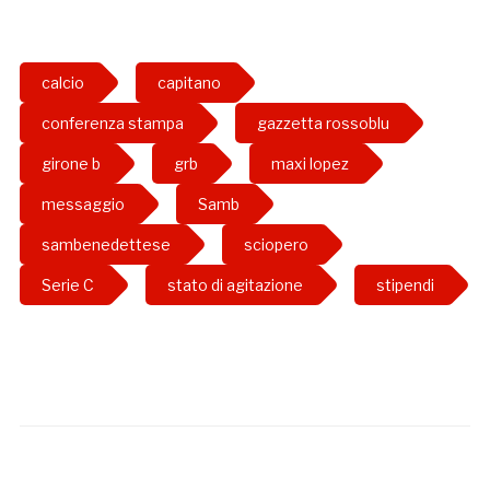
calcio
capitano
conferenza stampa
gazzetta rossoblu
girone b
grb
maxi lopez
messaggio
Samb
sambenedettese
sciopero
Serie C
stato di agitazione
stipendi