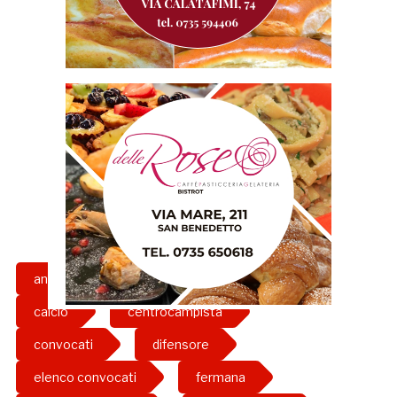
angelo d'angelo
attaccante
calcio
centrocampista
convocati
difensore
elenco convocati
fermana