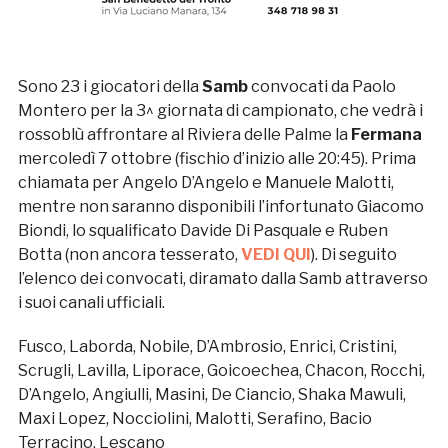
Sono 23 i giocatori della
Samb
convocati da Paolo
Montero per la 3^ giornata di campionato, che vedrà i
rossoblù affrontare al Riviera delle Palme la
Fermana
mercoledì 7 ottobre (fischio d’inizio alle 20:45). Prima
chiamata per Angelo D’Angelo e Manuele Malotti,
mentre non saranno disponibili l’infortunato Giacomo
Biondi, lo squalificato Davide Di Pasquale e Ruben
Botta (non ancora tesserato,
VEDI QUI
). Di seguito
l’elenco dei convocati, diramato dalla Samb attraverso
i suoi canali ufficiali.
Fusco, Laborda, Nobile, D’Ambrosio, Enrici, Cristini,
Scrugli, Lavilla, Liporace, Goicoechea, Chacon, Rocchi,
D’Angelo, Angiulli, Masini, De Ciancio, Shaka Mawuli,
Maxi Lopez, Nocciolini, Malotti, Serafino, Bacio
Terracino, Lescano