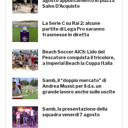
agosto appuntamento in piazza
Salvo D’Acquisto
La Serie C su Rai 2: alcune
partite di Lega Pro saranno
trasmesse in diretta
Beach Soccer AiCS: Lido del
Pescatore conquista il tricolore,
a Imperial Beach la Coppa Italia
Samb, il “doppio mercato” di
Andrea Mussi: per il d.s. un
grande lavoro anche sulle uscite
Samb, la presentazione della
squadra venerdì 7 agosto