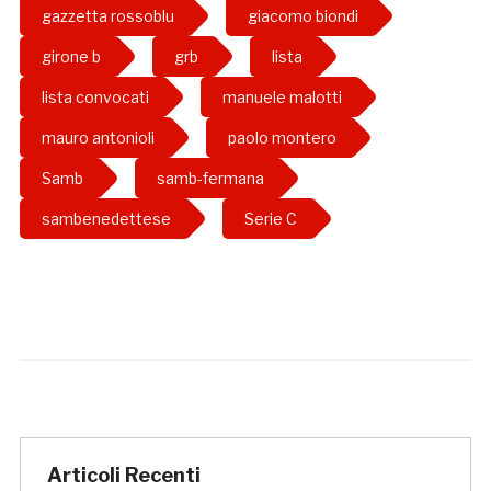
gazzetta rossoblu
giacomo biondi
girone b
grb
lista
lista convocati
manuele malotti
mauro antonioli
paolo montero
Samb
samb-fermana
sambenedettese
Serie C
Articoli Recenti