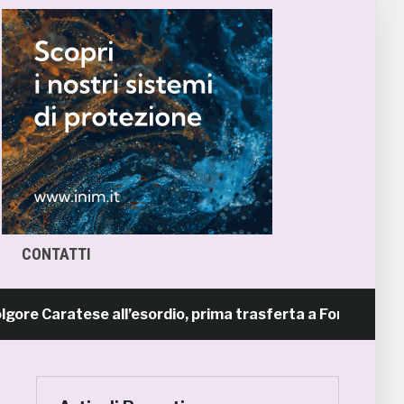
CONTATTI
Caratese all’esordio, prima trasferta a Forlì
8 ore fa