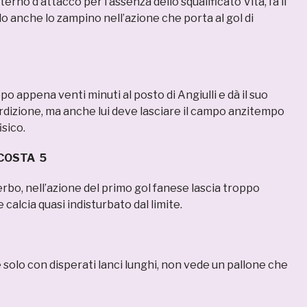
rno d’attacco per l’assenza dello squalificato Vita, fa il
 anche lo zampino nell’azione che porta al gol di
o appena venti minuti al posto di Angiulli e dà il suo
rdizione, ma anche lui deve lasciare il campo anzitempo
sico.
COSTA 5
rbo, nell’azione del primo gol fanese lascia troppo
 calcia quasi indisturbato dal limite.
solo con disperati lanci lunghi, non vede un pallone che