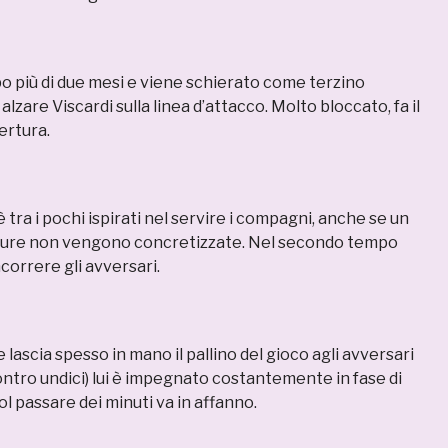
po più di due mesi e viene schierato come terzino
alzare Viscardi sulla linea d’attacco. Molto bloccato, fa il
ertura.
tra i pochi ispirati nel servire i compagni, anche se un
rture non vengono concretizzate. Nel secondo tempo
ncorrere gli avversari.
 lascia spesso in mano il pallino del gioco agli avversari
ontro undici) lui è impegnato costantemente in fase di
ol passare dei minuti va in affanno.
.