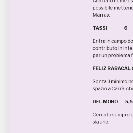
Adattato come este
possibile mettendo
Marras.
TASSI 6
Entra in campo dop
contributo in inte
per un problema fi
FELIZ RABACAL 
Senza il minimo ne
spazio a Carrà, che
DEL MORO 5,5
Cercato sempre e 
sia uno.