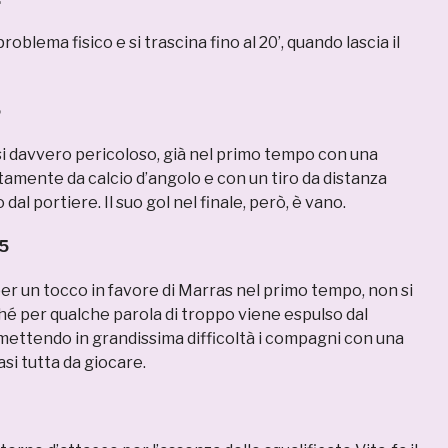
oblema fisico e si trascina fino al 20’, quando lascia il
5
rsi davvero pericoloso, già nel primo tempo con una
tamente da calcio d’angolo e con un tiro da distanza
dal portiere. Il suo gol nel finale, però, è vano.
5
er un tocco in favore di Marras nel primo tempo, non si
hé per qualche parola di troppo viene espulso dal
 mettendo in grandissima difficoltà i compagni con una
si tutta da giocare.