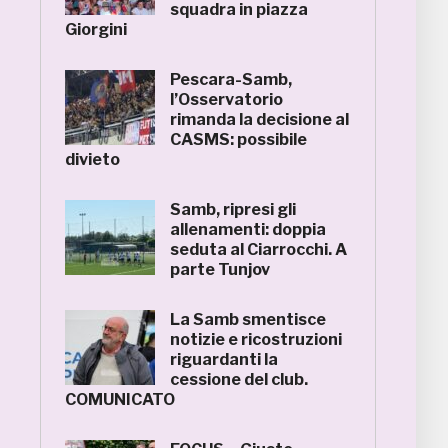
squadra in piazza
Giorgini
Pescara-Samb,
l’Osservatorio
rimanda la decisione al
CASMS: possibile
divieto
Samb, ripresi gli
allenamenti: doppia
seduta al Ciarrocchi. A
parte Tunjov
La Samb smentisce
notizie e ricostruzioni
riguardanti la
cessione del club.
COMUNICATO