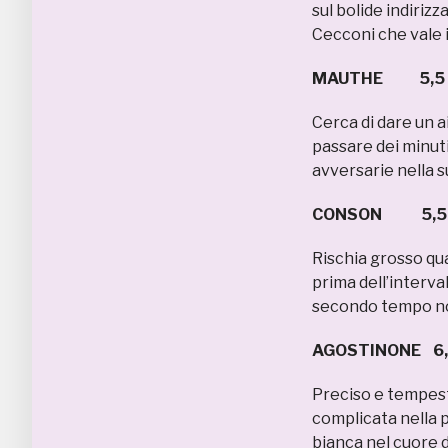
sul bolide indirizz
Cecconi che vale il
MAUTHE 5,5
Cerca di dare un a
passare dei minuti
avversarie nella 
CONSON 5,5
Rischia grosso qua
prima dell’interva
secondo tempo non
AGOSTINONE 6
Preciso e tempest
complicata nella 
bianca nel cuore de