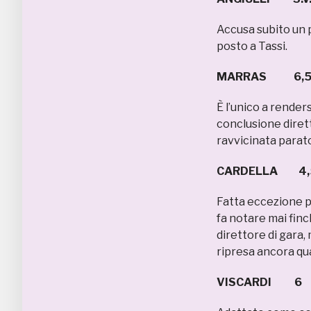
Accusa subito un pr
posto a Tassi.
MARRAS 6,
È l’unico a rende
conclusione diret
ravvicinata parato 
CARDELLA 4,
Fatta eccezione p
fa notare mai finc
direttore di gara,
ripresa ancora qua
VISCARDI 6