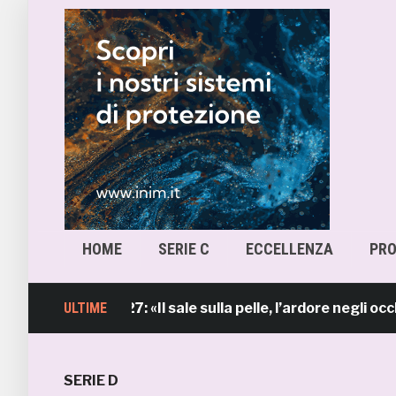
HOME
SERIE C
ECCELLENZA
PR
me 2026/27: «Il sale sulla pelle, l’ardore negli occhi»
ULTIME
SERIE D