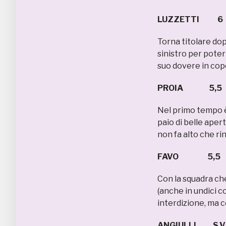
LUZZETTI 6
Torna titolare do
sinistro per poter 
suo dovere in cop
PROIA 5,5
Nel primo tempo è 
paio di belle ape
non fa alto che ri
FAVO 5,5
Con la squadra che
(anche in undici c
interdizione, ma c
ANGIULLI S.V