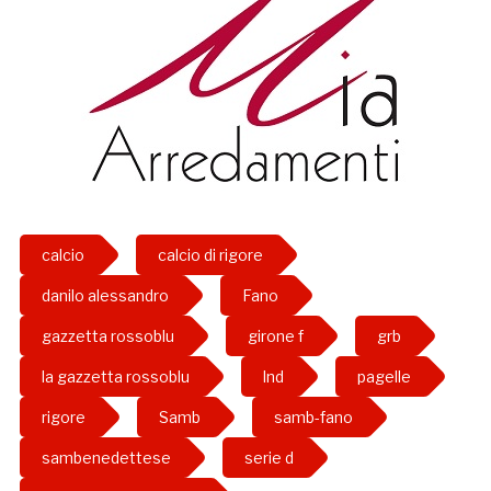
calcio
calcio di rigore
danilo alessandro
Fano
gazzetta rossoblu
girone f
grb
la gazzetta rossoblu
lnd
pagelle
rigore
Samb
samb-fano
sambenedettese
serie d