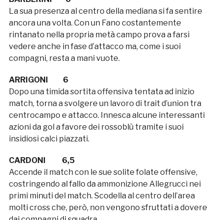
La sua presenza al centro della mediana si fa sentire
ancora una volta. Con un Fano costantemente
rintanato nella propria metà campo prova a farsi
vedere anche in fase d’attacco ma, come i suoi
compagni, resta a mani vuote.
ARRIGONI 6
Dopo una timida sortita offensiva tentata ad inizio
match, torna a svolgere un lavoro di trait d’union tra
centrocampo e attacco. Innesca alcune interessanti
azioni da gol a favore dei rossoblù tramite i suoi
insidiosi calci piazzati.
CARDONI 6,5
Accende il match con le sue solite folate offensive,
costringendo al fallo da ammonizione Allegrucci nei
primi minuti del match. Scodella al centro dell’area
molti cross che, però, non vengono sfruttati a dovere
dai compagni di squadra.