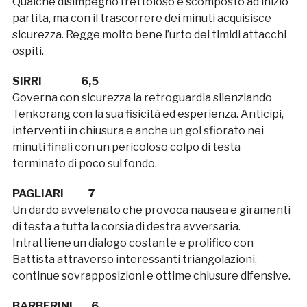
Qualche disimpegno frettoloso e scomposto ad inizio
partita, ma con il trascorrere dei minuti acquisisce
sicurezza. Regge molto bene l’urto dei timidi attacchi
ospiti.
SIRRI 6,5
Governa con sicurezza la retroguardia silenziando
Tenkorang con la sua fisicità ed esperienza. Anticipi,
interventi in chiusura e anche un gol sfiorato nei
minuti finali con un pericoloso colpo di testa
terminato di poco sul fondo.
PAGLIARI 7
Un dardo avvelenato che provoca nausea e giramenti
di testa a tutta la corsia di destra avversaria.
Intrattiene un dialogo costante e prolifico con
Battista attraverso interessanti triangolazioni,
continue sovrapposizioni e ottime chiusure difensive.
BARBERINI 6