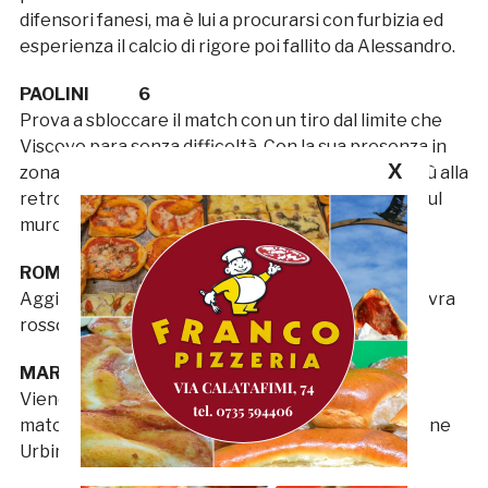
difensori fanesi, ma è lui a procurarsi con furbizia ed
esperienza il calcio di rigore poi fallito da Alessandro.
PAOLINI 6
Prova a sbloccare il match con un tiro dal limite che
Viscovo para senza difficoltà. Con la sua presenza in
X
zona offensiva aggiunge qualche grattacapo in più alla
retroguardia ospite, ma i suoi tentativi sbattono sul
muro eretto dai ragazzi di mister Scorsini.
ROMAIRONE S.V.
Aggiunge peso offensivo alla già pressante manovra
rossoblù. Il suo dinamismo, però, risulta inefficace.
MARTINIELLO S.V.
Viene inserito da mister Lauro nei minuti finali del
match nella vana speranza di mandare in confusione
Urbinati e compagni.