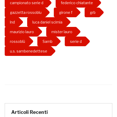
campionato serie d
federico chiatante
gazzetta rossoblu
girone f
grb
lnd
luca daniel scimia
maurizio lauro
mister lauro
rossoblù
Samb
serie d
u.s. sambenedettese
Articoli Recenti