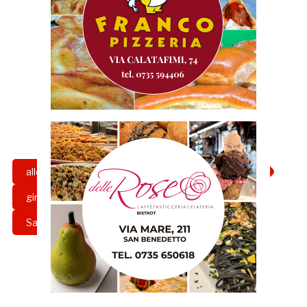
allenamento
capuano
fermana
girone b
pirani
porte chiuse
Samb
Serie C