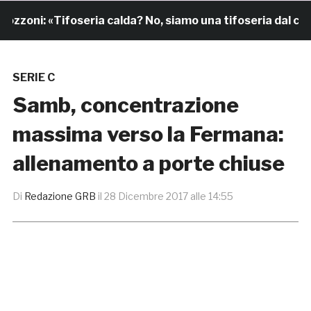
zoni: «Tifoseria calda? No, siamo una tifoseria dal cuore
SERIE C
Samb, concentrazione
massima verso la Fermana:
allenamento a porte chiuse
Di
Redazione GRB
il
28 Dicembre 2017 alle 14:55