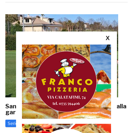
X
Samb, allenamenti a porte chiuse fino alla
gara di giovedì col Chieti
Serie D
25 Marzo 2024
di
Riccardo Mancini