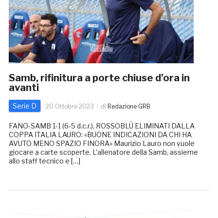
Samb, rifinitura a porte chiuse d’ora in
avanti
Serie D
20 Ottobre 2023
di
Redazione GRB
FANO-SAMB 1-1 (6-5 d.c.r.), ROSSOBLÙ ELIMINATI DALLA
COPPA ITALIA LAURO: «BUONE INDICAZIONI DA CHI HA
AVUTO MENO SPAZIO FINORA» Maurizio Lauro non vuole
giocare a carte scoperte. L’allenatore della Samb, assieme
allo staff tecnico e […]