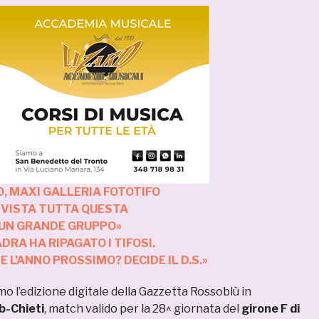
0, MAXI GALLERIA FOTOTIFO
I VISTA TUTTA QUESTA
È UN GRANDE GRUPPO»
DRA HA RIPAGATO I TIFOSI.
 L’ANNO PROSSIMO? DECIDE IL D.S.»
mo l’edizione digitale della Gazzetta Rossoblù in
-Chieti
, match valido per la 28^ giornata del
girone F di