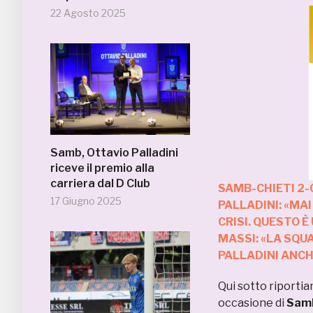
22 Agosto 2025
Samb, Ottavio Palladini
riceve il premio alla
carriera dal D Club
SAMB-CHIETI 2-
17 Giugno 2025
PALLADINI: «MA
CRISI. QUESTO 
MASSI: «LA SQUA
PALLADINI ANCHE
Qui sotto riportia
occasione di
Samb