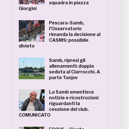
squadra in piazza
Giorgini
Pescara-Samb,
l’Osservatorio
rimanda la decisione al
CASMS: possibile
divieto
Samb, ripresi gli
allenamenti: doppia
seduta al Ciarrocchi. A
parte Tunjov
La Samb smentisce
notizie e ricostruzioni
riguardanti la
cessione del club.
COMUNICATO