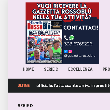
HOME
SERIE C
ECCELLENZA
PR
 è ufficiale: l’attaccante arriva in prestito dal Napoli
ULTIME
SERIE D