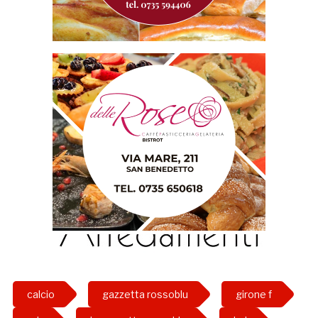
calcio
gazzetta rossoblu
girone f