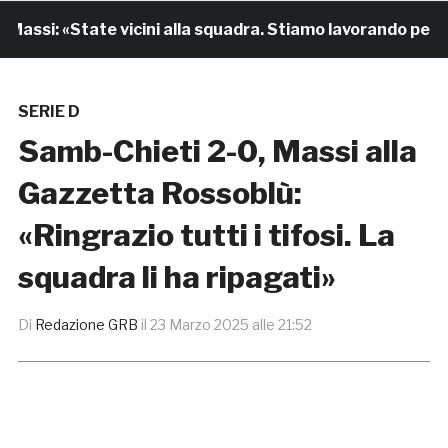
ssi: «State vicini alla squadra. Stiamo lavorando per cre
SERIE D
Samb-Chieti 2-0, Massi alla
Gazzetta Rossoblù:
«Ringrazio tutti i tifosi. La
squadra li ha ripagati»
Di
Redazione GRB
il
23 Marzo 2025 alle 21:52