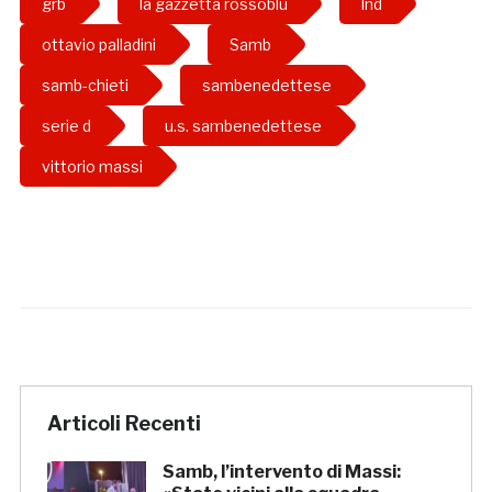
grb
la gazzetta rossoblu
lnd
ottavio palladini
Samb
samb-chieti
sambenedettese
serie d
u.s. sambenedettese
vittorio massi
Articoli Recenti
Samb, l’intervento di Massi: