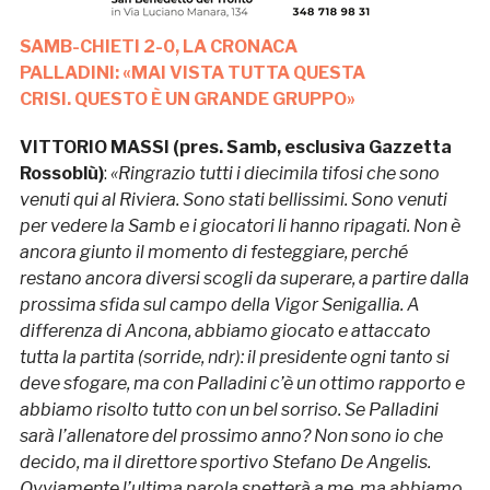
SAMB-CHIETI 2-0, LA CRONACA
PALLADINI: «MAI VISTA TUTTA QUESTA
CRISI. QUESTO È UN GRANDE GRUPPO»
VITTORIO MASSI (pres. Samb, esclusiva Gazzetta
Rossoblù)
:
«Ringrazio tutti i diecimila tifosi che sono
venuti qui al Riviera. Sono stati bellissimi. Sono venuti
per vedere la Samb e i giocatori li hanno ripagati. Non è
ancora giunto il momento di festeggiare, perché
restano ancora diversi scogli da superare, a partire dalla
prossima sfida sul campo della Vigor Senigallia. A
differenza di Ancona, abbiamo giocato e attaccato
tutta la partita (sorride, ndr): il presidente ogni tanto si
deve sfogare, ma con Palladini c’è un ottimo rapporto e
abbiamo risolto tutto con un bel sorriso. Se Palladini
sarà l’allenatore del prossimo anno? Non sono io che
decido, ma il direttore sportivo Stefano De Angelis.
Ovviamente l’ultima parola spetterà a me, ma abbiamo