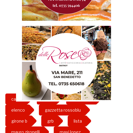
calcio
carpi
convocati
elenco
gazzetta rossoblu
girone b
grb
lista
mauro zironelli
maxi lopez