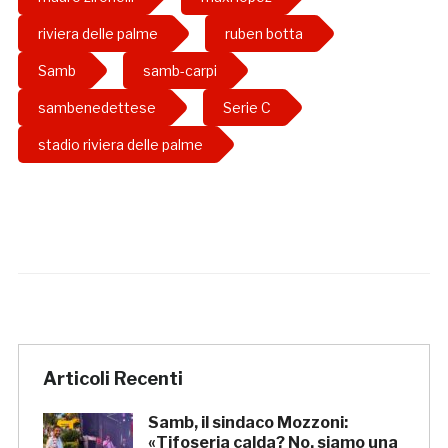
riviera delle palme
ruben botta
Samb
samb-carpi
sambenedettese
Serie C
stadio riviera delle palme
Articoli Recenti
Samb, il sindaco Mozzoni:
«Tifoseria calda? No, siamo una