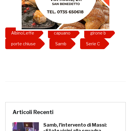
AlbinoLeffe
capuano
girone b
porte chiuse
Samb
Serie C
Articoli Recenti
Samb, l’intervento di Massi:
«State vicini alla squadra.