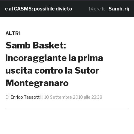
al CASMS: possibile divieto
Samb, ripresi g
14 ore fa
ALTRI
Samb Basket:
incoraggiante la prima
uscita contro la Sutor
Montegranaro
Di
Enrico Tassotti
il
10 Settembre 2018 alle 23:38