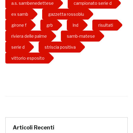
a.s. sambenedettese
campionato serie d
ex samb
gazzetta rossoblu
girone f
grb
lnd
risultati
riviera delle palme
samb-matese
serie d
striscia positiva
vittorio esposito
Articoli Recenti