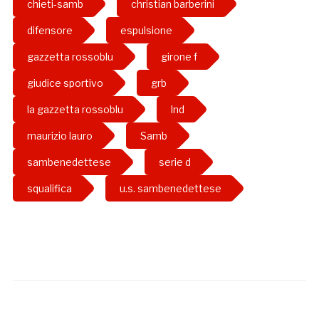
chieti-samb
christian barberini
difensore
espulsione
gazzetta rossoblu
girone f
giudice sportivo
grb
la gazzetta rossoblu
lnd
maurizio lauro
Samb
sambenedettese
serie d
squalifica
u.s. sambenedettese