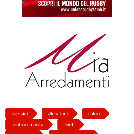
alex sirri
allenatore
calcio
centrocampista
chieti