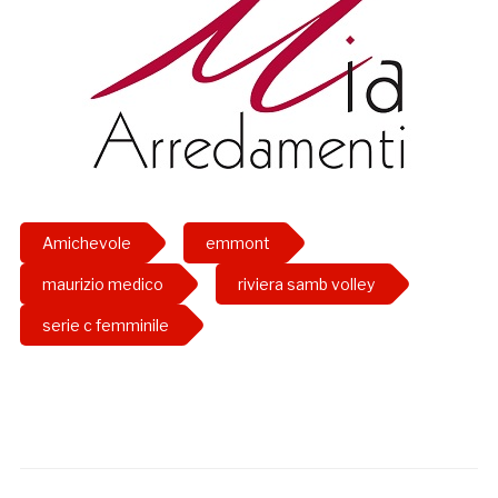
Amichevole
emmont
maurizio medico
riviera samb volley
serie c femminile