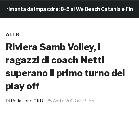
monta da impazzire: 8-5 al We Beach Catania e Finale S
ALTRI
Riviera Samb Volley, i
ragazzi di coach Netti
superano il primo turno dei
play off
Di
Redazione GRB
il
25 Aprile 2023 alle 9:55