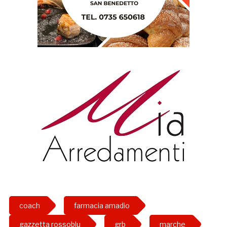
coach
farmacia amadio
gazzetta rossoblu
grb
marche