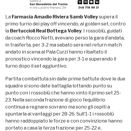
La
Farmacia Amadio Riviera Samb Volley
supera il
primo turno dei play off vincendo, al golden set, contro
la
Bertuccioli Real Bottega Volley
. I rossoblù, guidati
da coach Rocco Netti, avevano perso la gara d’andata,
in trasferta, per 3-2 ma sabato sera nel return match
andato in scena al Pala Curzi hanno ribaltato il
pronostico vincendo la gara per 3-1 e superando il
turno dopo il set aggiuntivo.
Partita combattuta sin dalle prime battute dove le due
squadre si sono date battaglia lottando punto su
punto con i rossoblù che hanno vinto il primo set 25-
23. Nella seconda frazione di gioco l’equilibrio
continua a regnare sovrano ma sono gli ospiti a
spuntarla ai vantaggi per 28-26. Sull’1-1 i rossoblù
hanno raddoppiato le forze e con convinzione hanno
portato a casa la terza frazione per 25-22 e,