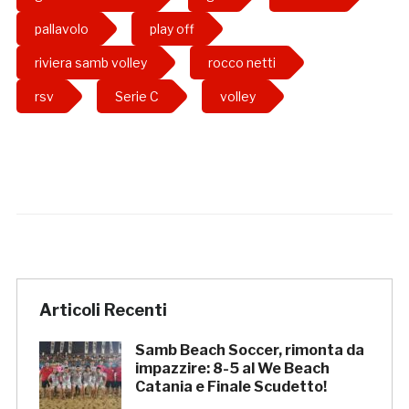
pallavolo
play off
riviera samb volley
rocco netti
rsv
Serie C
volley
Articoli Recenti
Samb Beach Soccer, rimonta da
impazzire: 8-5 al We Beach
Catania e Finale Scudetto!