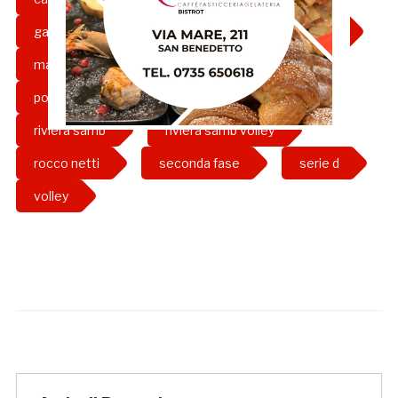
gazzetta rossoblu
grb
happy car
maschile
pallavolo
poule promozione
risultati
riviera samb
riviera samb volley
rocco netti
seconda fase
serie d
volley