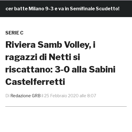
r batte Milano 9-3 e va in Semifinale Scudetto!
3 
SERIE C
Riviera Samb Volley, i
ragazzi di Netti si
riscattano: 3-0 alla Sabini
Castelferretti
Di
Redazione GRB
il
25 Febbraio 2020 alle 8:07