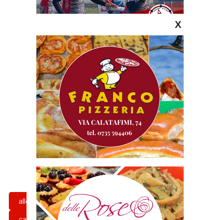
X
allenatore
campionato
castelferretti
coach
cronaca