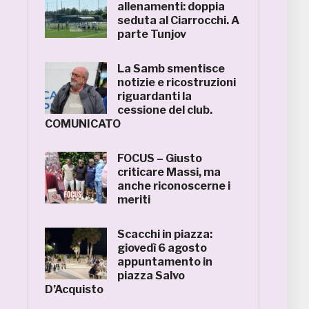
allenamenti: doppia
seduta al Ciarrocchi. A
parte Tunjov
La Samb smentisce
notizie e ricostruzioni
riguardanti la
cessione del club.
COMUNICATO
FOCUS – Giusto
criticare Massi, ma
anche riconoscerne i
meriti
Scacchi in piazza:
giovedì 6 agosto
appuntamento in
piazza Salvo
D’Acquisto