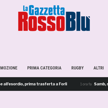
OMOZIONE
PRIMA CATEGORIA
RUGBY
ALTRI
sordio, prima trasferta a Forlì
Samb, su il s
1 ora fa