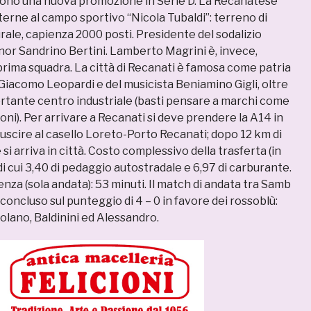
gono una nuova promozione in Serie D. La Recanatese
nterne al campo sportivo “Nicola Tubaldi”: terreno di
rale, capienza 2000 posti. Presidente del sodalizio
ignor Sandrino Bertini. Lamberto Magrini è, invece,
 prima squadra. La città di Recanati è famosa come patria
Giacomo Leopardi e del musicista Beniamino Gigli, oltre
rtante centro industriale (basti pensare a marchi come
ni). Per arrivare a Recanati si deve prendere la A14 in
uscire al casello Loreto-Porto Recanati; dopo 12 km di
si arriva in città. Costo complessivo della trasferta (in
 di cui 3,40 di pedaggio autostradale e 6,97 di carburante.
za (sola andata): 53 minuti. Il match di andata tra Samb
concluso sul punteggio di 4 – 0 in favore dei rossoblù:
polano, Baldinini ed Alessandro.