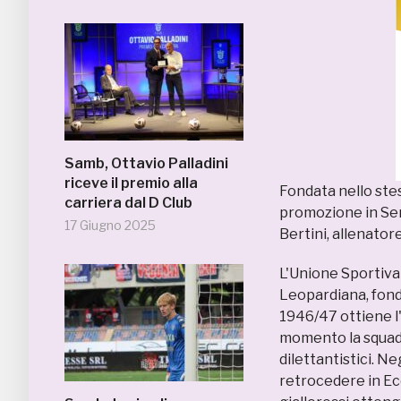
Samb, Ottavio Palladini
riceve il premio alla
Fondata nello ste
carriera dal D Club
promozione in Ser
17 Giugno 2025
Bertini, allenato
L'Unione Sportiva 
Leopardiana, fond
1946/47 ottiene l'
momento la squadr
dilettantistici. N
retrocedere in Ec