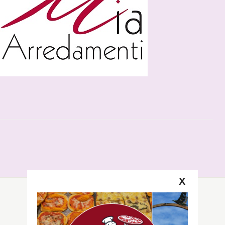
X
Segui la GRB