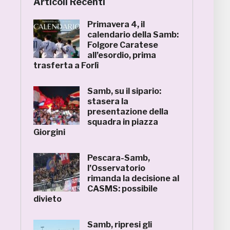
Articoli Recenti
Primavera 4, il
calendario della Samb:
Folgore Caratese
all’esordio, prima
trasferta a Forlì
Samb, su il sipario:
stasera la
presentazione della
squadra in piazza
Giorgini
Pescara-Samb,
l’Osservatorio
rimanda la decisione al
CASMS: possibile
divieto
Samb, ripresi gli