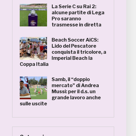
La Serie C su Rai 2:
alcune partite di Lega
Pro saranno
trasmesse in diretta
Beach Soccer AiCS:
Lido del Pescatore
conquista il tricolore, a
Imperial Beach la
Coppa Italia
Samb, il “doppio
mercato” di Andrea
Mussi: per il d.s. un
grande lavoro anche
sulle uscite