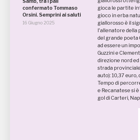
giallorossi otten
Samb, tra i pali
confermato Tommaso
gioca le partite i
Orsini. Semprini ai saluti
gioco in erba natu
16 Giugno 2025
giallorosso è il s
l'allenatore della
del grande poeta 
ad essere un impo
Guzzini e Clemento
direzione nord ed 
strada provinciale 
auto): 10,37 euro,
Tempo di percorren
e Recanatese si è 
gol di Carteri, Na