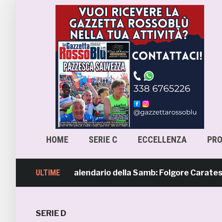
HOME
SERIE C
ECCELLENZA
PR
imavera 4, il calendario della Samb: Folgore Caratese all’e
ULTIME
SERIE D