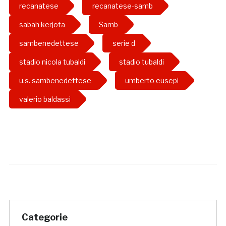
recanatese
recanatese-samb
sabah kerjota
Samb
sambenedettese
serie d
stadio nicola tubaldi
stadio tubaldi
u.s. sambenedettese
umberto eusepi
valerio baldassi
Categorie