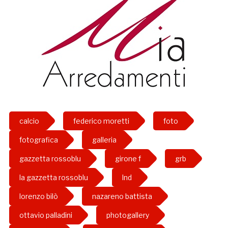
calcio
federico moretti
foto
fotografica
galleria
gazzetta rossoblu
girone f
grb
la gazzetta rossoblu
lnd
lorenzo bilò
nazareno battista
ottavio palladini
photogallery