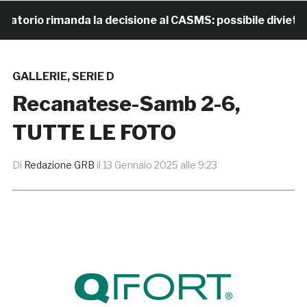
 rimanda la decisione al CASMS: possibile divieto
1
GALLERIE
,
SERIE D
Recanatese-Samb 2-6,
TUTTE LE FOTO
Di
Redazione GRB
il
13 Gennaio 2025 alle 9:23