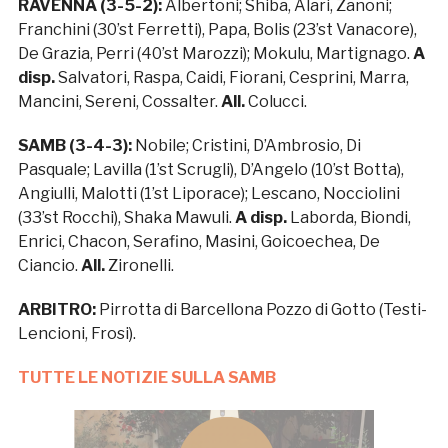
RAVENNA (3-5-2):
Albertoni; Shiba, Alari, Zanoni;
Franchini (30’st Ferretti), Papa, Bolis (23’st Vanacore),
De Grazia, Perri (40’st Marozzi); Mokulu, Martignago.
A
disp.
Salvatori, Raspa, Caidi, Fiorani, Cesprini, Marra,
Mancini, Sereni, Cossalter.
All.
Colucci.
SAMB (3-4-3):
Nobile; Cristini, D’Ambrosio, Di
Pasquale; Lavilla (1’st Scrugli), D’Angelo (10’st Botta),
Angiulli, Malotti (1’st Liporace); Lescano, Nocciolini
(33’st Rocchi), Shaka Mawuli.
A disp.
Laborda, Biondi,
Enrici, Chacon, Serafino, Masini, Goicoechea, De
Ciancio.
All.
Zironelli.
ARBITRO:
Pirrotta di Barcellona Pozzo di Gotto (Testi-
Lencioni, Frosi).
TUTTE LE NOTIZIE SULLA SAMB