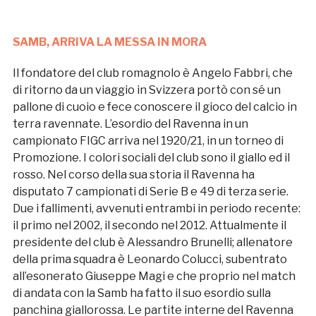
SAMB, ARRIVA LA MESSA IN MORA
Il fondatore del club romagnolo è Angelo Fabbri, che
di ritorno da un viaggio in Svizzera portò con sé un
pallone di cuoio e fece conoscere il gioco del calcio in
terra ravennate. L’esordio del Ravenna in un
campionato FIGC arriva nel 1920/21, in un torneo di
Promozione. I colori sociali del club sono il giallo ed il
rosso. Nel corso della sua storia il Ravenna ha
disputato 7 campionati di Serie B e 49 di terza serie.
Due i fallimenti, avvenuti entrambi in periodo recente:
il primo nel 2002, il secondo nel 2012. Attualmente il
presidente del club è Alessandro Brunelli; allenatore
della prima squadra è Leonardo Colucci, subentrato
all’esonerato Giuseppe Magi e che proprio nel match
di andata con la Samb ha fatto il suo esordio sulla
panchina giallorossa. Le partite interne del Ravenna