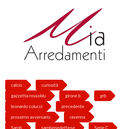
calcio
curiosità
gazzetta rossoblu
girone b
grb
leonardo colucci
precedente
prossimo avversario
ravenna
Samb
sambenedettese
Serie C