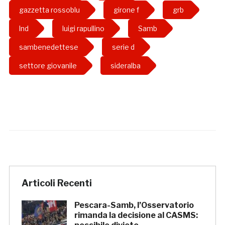
gazzetta rossoblu
girone f
grb
lnd
luigi rapullino
Samb
sambenedettese
serie d
settore giovanile
sideralba
Articoli Recenti
Pescara-Samb, l’Osservatorio
rimanda la decisione al CASMS: