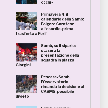
occhi»
Primavera 4, il
calendario della Samb:
Folgore Caratese
all’esordio, prima
trasferta a Forlì
Samb, su il sipario:
stasera la
presentazione della
squadra in piazza
Giorgini
Pescara-Samb,
l’Osservatorio
rimanda la decisione al
CASMS: possibile
divieto