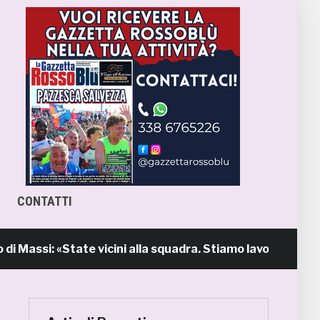
CONTATTI
si: «State vicini alla squadra. Stiamo lavorando per cres