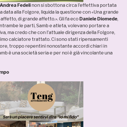
Andrea Fedeli
non si sbottona circa l'effettiva portata
a data alla Folgore, liquida la questione con «Una grande
affetto, di grande affetto.». Gli fa eco
Daniele Diomede
,
rambe le parti, Samb e atleta, volevano portare a
iva, ma credo che con l'attuale dirigenza della Folgore,
ultimo calciatore trattato. Ci sono stati ripensamenti
 ore, troppo repentini nonostante accordi chiari in
mb è una società seria e per noi è già vincolante una
ompo