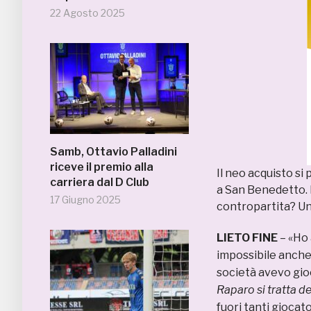
22 Agosto 2025
Samb, Ottavio Palladini
riceve il premio alla
Il neo acquisto si
carriera dal D Club
a San Benedetto. 
17 Giugno 2025
contropartita? Un
LIETO FINE
– «Ho 
impossibile anche
società avevo gioc
Raparo si tratta de
fuori tanti giocato