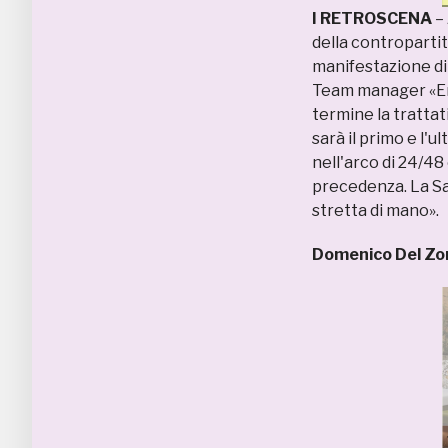
I RETROSCENA
–
della contropartit
manifestazione di 
Team manager «Ent
termine la trattat
sarà il primo e l'
nell'arco di 24/48
precedenza. La Sa
stretta di mano».
Domenico Del Z