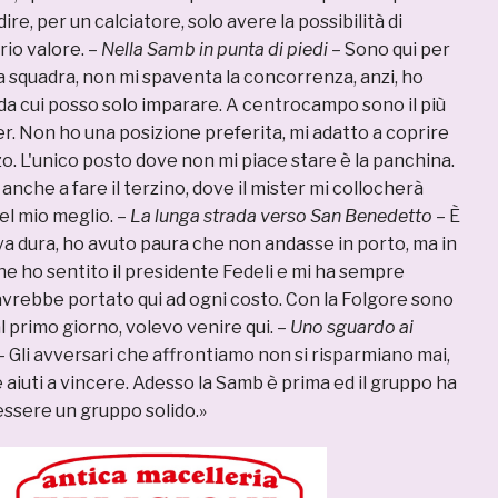
ire, per un calciatore, solo avere la possibilità di
rio valore. –
Nella Samb in punta di piedi
– Sono qui per
a squadra, non mi spaventa la concorrenza, anzi, ho
 da cui posso solo imparare. A centrocampo sono il più
er. Non ho una posizione preferita, mi adatto a coprire
ezzo. L'unico posto dove non mi piace stare è la panchina.
anche a fare il terzino, dove il mister mi collocherà
el mio meglio. –
La lunga strada verso San Benedetto
– È
va dura, ho avuto paura che non andasse in porto, ma in
ne ho sentito il presidente Fedeli e mi ha sempre
avrebbe portato qui ad ogni costo. Con la Folgore sono
al primo giorno, volevo venire qui. –
Uno sguardo ai
– Gli avversari che affrontiamo non si risparmiano mai,
aiuti a vincere. Adesso la Samb è prima ed il gruppo ha
essere un gruppo solido.»