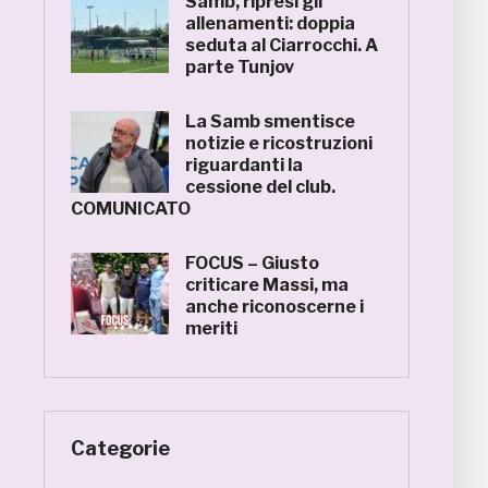
Samb, ripresi gli
allenamenti: doppia
seduta al Ciarrocchi. A
parte Tunjov
La Samb smentisce
notizie e ricostruzioni
riguardanti la
cessione del club.
COMUNICATO
FOCUS – Giusto
criticare Massi, ma
anche riconoscerne i
meriti
Categorie