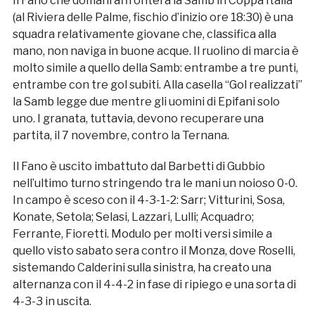
Il Fano che domani affronterà la Samb in Coppa Italia
(al Riviera delle Palme, fischio d’inizio ore 18:30) è una
squadra relativamente giovane che, classifica alla
mano, non naviga in buone acque. Il ruolino di marcia è
molto simile a quello della Samb: entrambe a tre punti,
entrambe con tre gol subiti. Alla casella “Gol realizzati”
la Samb legge due mentre gli uomini di Epifani solo
uno. I granata, tuttavia, devono recuperare una
partita, il 7 novembre, contro la Ternana.
Il Fano è uscito imbattuto dal Barbetti di Gubbio
nell’ultimo turno stringendo tra le mani un noioso 0-0.
In campo è sceso con il 4-3-1-2: Sarr; Vitturini, Sosa,
Konate, Setola; Selasi, Lazzari, Lulli; Acquadro;
Ferrante, Fioretti. Modulo per molti versi simile a
quello visto sabato sera contro il Monza, dove Roselli,
sistemando Calderini sulla sinistra, ha creato una
alternanza con il 4-4-2 in fase di ripiego e una sorta di
4-3-3 in uscita.