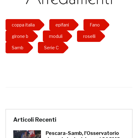
coppa italia
epifani
Fano
girone b
moduli
roselli
Samb
Serie C
Articoli Recenti
Pescara-Samb, l’Osservatorio