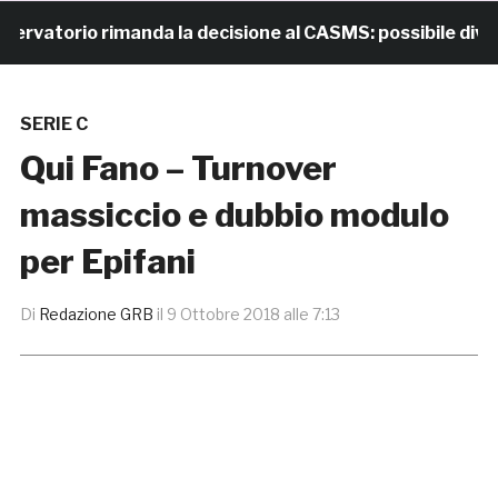
atorio rimanda la decisione al CASMS: possibile divieto
SERIE C
Qui Fano – Turnover
massiccio e dubbio modulo
per Epifani
Di
Redazione GRB
il
9 Ottobre 2018 alle 7:13