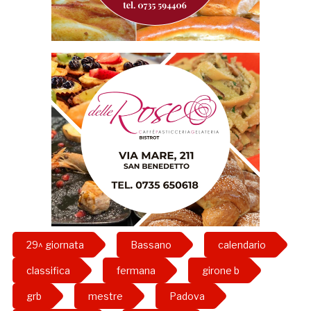
29^ giornata
Bassano
calendario
classifica
fermana
girone b
grb
mestre
Padova