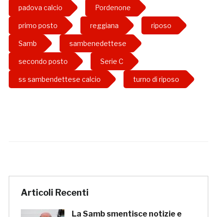
padova calcio
Pordenone
primo posto
reggiana
riposo
Samb
sambenedettese
secondo posto
Serie C
ss sambendettese calcio
turno di riposo
Articoli Recenti
La Samb smentisce notizie e