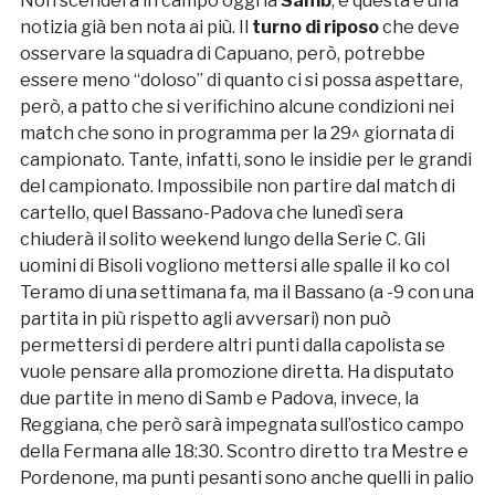
Non scenderà in campo oggi la
Samb
, e questa è una
notizia già ben nota ai più. Il
turno di riposo
che deve
osservare la squadra di Capuano, però, potrebbe
essere meno “doloso” di quanto ci si possa aspettare,
però, a patto che si verifichino alcune condizioni nei
match che sono in programma per la 29^ giornata di
campionato. Tante, infatti, sono le insidie per le grandi
del campionato. Impossibile non partire dal match di
cartello, quel Bassano-Padova che lunedì sera
chiuderà il solito weekend lungo della Serie C. Gli
uomini di Bisoli vogliono mettersi alle spalle il ko col
Teramo di una settimana fa, ma il Bassano (a -9 con una
partita in più rispetto agli avversari) non può
permettersi di perdere altri punti dalla capolista se
vuole pensare alla promozione diretta. Ha disputato
due partite in meno di Samb e Padova, invece, la
Reggiana, che però sarà impegnata sull’ostico campo
della Fermana alle 18:30. Scontro diretto tra Mestre e
Pordenone, ma punti pesanti sono anche quelli in palio