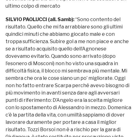
ultimo colpo di mercato
SILVIO PAOLUCCI (all. Samb):
“Sono contento del
risultato. Quello che mi fa arrabbiare sono gli ultimi
quindici minuti che abbiamo giocato male e con
troppa sufficienza. Subire gol a me non piace e anche
se a risultato acquisito quello dell’Agnonese
dovevamo evitarlo. Quando sono arrivato (dopo
l’esonero di Mosconi) non ho visto una squadra in
difficoltà fisica, il blocco mi sembrava più mentale. Mi
sembra che ora le cose siano un po’ migliorate. Oggi
non ho fatto entrare Scarpa perché avevo bisogno di
più movimento in avanti senza dare agli avversari
punti di riferimento: D’Angelo era la scelta migliore
con lo spostamento di Alessandro in mezzo. Domenica
c’è la partita della vita, con umiltà sappiamo di dover
lavorare duramente per portare a casa il miglior
risultato. Tozzi Borsoi non è a rischio per la gara di
Giulianova, è stato sostituito per precauzione visto