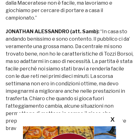
dalla Maceratese non è facile, ma lavoriamo e
giochiamo per cercare di portare a casa il
campionato.”
JONATHAN ALESSANDRO (att. Samb):
“In casa sto
andando benissimo e sono contento. Il pubblico ci da’
veramente una grossa mano. Da centrale mi sono
trovato bene, non ho le caratteristiche di Tozzi Borsoi,
ma so adattarmi in caso di necessità. La partita è stata
facile perché noi siamo stati bravi a renderla facile
con le due reti nei primi dieci minuti. La scorsa
settimana non ero in condizioni ottime, ma devo
impegnarmi a migliorare anche nelle prestazioni in
trasferta. Chiaro che quando si gioca fuori
l’atteggiamento cambia, alcune situazioni non
permettono di mettere in campo il gioco che
X
prepariamo durante la settimana, dobbiamo essere
bravi ad avere la meglio negli episodi.”