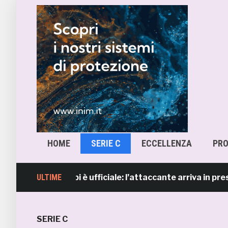
HOME
SERIE C
ECCELLENZA
PR
renzo Sgarbi è ufficiale: l’attaccante arriva in prestito d
ULTIME
SERIE C