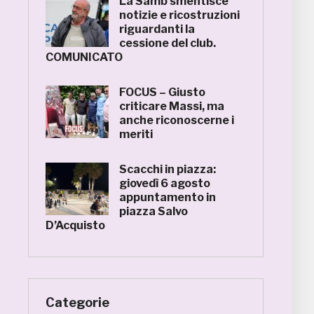
La Samb smentisce
notizie e ricostruzioni
riguardanti la
cessione del club.
COMUNICATO
FOCUS – Giusto
criticare Massi, ma
anche riconoscerne i
meriti
Scacchi in piazza:
giovedì 6 agosto
appuntamento in
piazza Salvo
D’Acquisto
Categorie