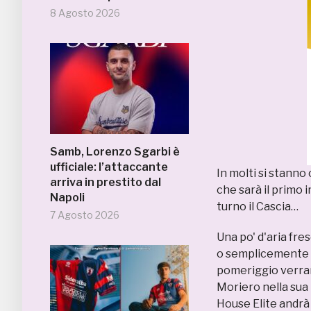
8 Agosto 2026
Samb, Lorenzo Sgarbi è
ufficiale: l’attaccante
In molti si stanno
arriva in prestito dal
che sarà il primo 
Napoli
turno il Cascia…
7 Agosto 2026
Una po' d'aria fres
o semplicemente l
pomeriggio verran
Moriero nella sua 
House Elite andrà