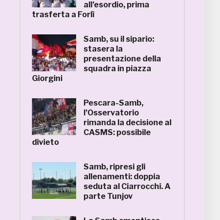
all’esordio, prima
trasferta a Forlì
Samb, su il sipario:
stasera la
presentazione della
squadra in piazza
Giorgini
Pescara-Samb,
l’Osservatorio
rimanda la decisione al
CASMS: possibile
divieto
Samb, ripresi gli
allenamenti: doppia
seduta al Ciarrocchi. A
parte Tunjov