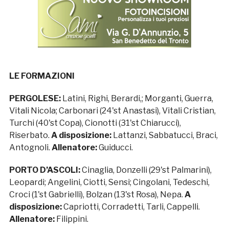
LE FORMAZIONI
PERGOLESE:
Latini, Righi, Berardi,; Morganti, Guerra,
Vitali Nicola; Carbonari (24'st Anastasi), Vitali Cristian,
Turchi (40'st Copa), Cionotti (31'st Chiarucci),
Riserbato.
A disposizione:
Lattanzi, Sabbatucci, Braci,
Antognoli.
Allenatore:
Guiducci.
PORTO D’ASCOLI:
Cinaglia, Donzelli (29'st Palmarini),
Leopardi; Angelini, Ciotti, Sensi; Cingolani, Tedeschi,
Croci (1'st Gabrielli), Bolzan (13'st Rosa), Nepa.
A
disposizione:
Capriotti, Corradetti, Tarli, Cappelli.
Allenatore:
Filippini.