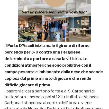
Il Porto D'Ascoli inizia male il girone di ritorno
perdendo per 3-0 contro una Pergolese
determinata a portare a casa la vittoria. Le
condizioni atmosferiche sono proibitive con il
campo pesante e imbiancato dalla neve che scende
copiosa dal primo minuto di gioco e che rende
difficile giocare di prima.
I padroni di casa partono forte e al 9’ Carbonari di
testa sfiora l'incrocio, poi al 12’ il risultato si sblocca:
Carbonari si incunea al centro dell' area e viene
atterrato da Nepa. Per l'arbitro è fallo da ultimo uomo