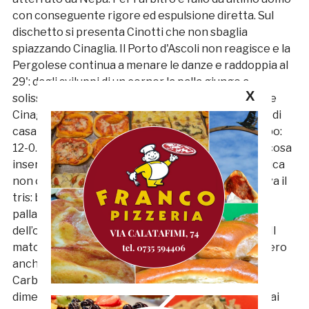
con conseguente rigore ed espulsione diretta. Sul
dischetto si presenta Cinotti che non sbaglia
spiazzando Cinaglia. Il Porto d'Ascoli non reagisce e la
Pergolese continua a menare le danze e raddoppia al
29': dagli sviluppi di un corner la palla giunge a
X
solissimo Carbonari che non ha difficoltà a battere
Cinaglia. A testimoniare la superiorità dei padroni di
casa è il dato dei corner al termine del primo tempo:
12-0. Nella ripresa Filippini prova a cambiare qualcosa
inserendo il giovane Gabrielli per Croci, ma la musica
non cambia e al 6’, sempre da calcio d'angolo, arriva il
tris: batti e ribatti con Cinaglia che smanaccia una
palla velenosa che però cade sui piedi
dell’onnipresente Carbonari che c'entra la porta. Il
match è al sicuro per i padroni di casa che avrebbero
anche altre due occasioni per arrotondare con
Carbonari e Anastasi che sbagliano. Giornata da
dimenticare per i bianco azzurri che non hanno mai