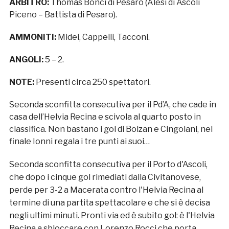
ARBITRO:
Thomas Bonci di Pesaro (Alesi di Ascoli
Piceno – Battista di Pesaro).
AMMONITI:
Midei, Cappelli, Tacconi.
ANGOLI:
5 – 2.
NOTE:
Presenti circa 250 spettatori.
Seconda sconfitta consecutiva per il Pd’A, che cade in
casa dell’Helvia Recina e scivola al quarto posto in
classifica. Non bastano i gol di Bolzan e Cingolani, nel
finale Ionni regala i tre punti ai suoi…
Seconda sconfitta consecutiva per il Porto d'Ascoli,
che dopo i cinque gol rimediati dalla Civitanovese,
perde per 3-2 a Macerata contro l'Helvia Recina al
termine di una partita spettacolare e che si è decisa
negli ultimi minuti. Pronti via ed è subito gol: è l'Helvia
Recina a sbloccare con Lorenzo Rocci che porta