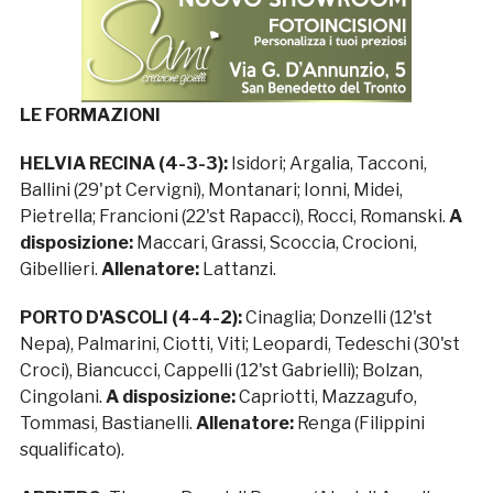
LE FORMAZIONI
HELVIA RECINA (4-3-3):
Isidori; Argalia, Tacconi,
Ballini (29'pt Cervigni), Montanari; Ionni, Midei,
Pietrella; Francioni (22'st Rapacci), Rocci, Romanski.
A
disposizione:
Maccari, Grassi, Scoccia, Crocioni,
Gibellieri.
Allenatore:
Lattanzi.
PORTO D'ASCOLI (4-4-2):
Cinaglia; Donzelli (12'st
Nepa), Palmarini, Ciotti, Viti; Leopardi, Tedeschi (30'st
Croci), Biancucci, Cappelli (12'st Gabrielli); Bolzan,
Cingolani.
A disposizione:
Capriotti, Mazzagufo,
Tommasi, Bastianelli.
Allenatore:
Renga (Filippini
squalificato).