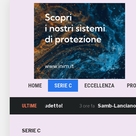
HOME
SERIE C
ECCELLENZA
PR
 e Finale Scudetto!
ULTIME
Samb-Lanciano 4-0, Sg
3 ore fa
SERIE C