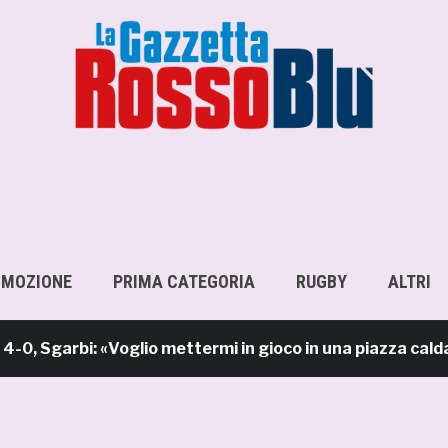
OMOZIONE
PRIMA CATEGORIA
RUGBY
ALTRI
arbi: «Voglio mettermi in gioco in una piazza calda com