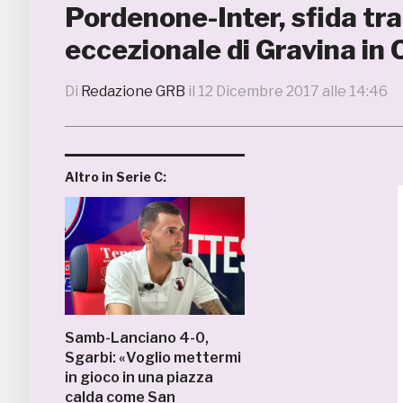
Pordenone-Inter, sfida tra
eccezionale di Gravina in 
Di
Redazione GRB
il
12 Dicembre 2017 alle 14:46
Altro in Serie C:
Samb-Lanciano 4-0,
Sgarbi: «Voglio mettermi
in gioco in una piazza
calda come San