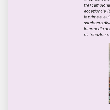
tre i campiona
eccezionale. R
le prime e le ul
sarebbero div
intermedia per
distribuzione
»