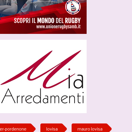
ter-pordenone
lovisa
mauro lovisa