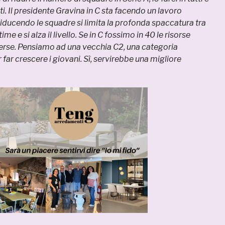
ti. Il presidente Gravina in C sta facendo un lavoro
iducendo le squadre si limita la profonda spaccatura tra
time e si alza il livello. Se in C fossimo in 40 le risorse
erse. Pensiamo ad una vecchia C2, una categoria
 far crescere i giovani. Sì, servirebbe una migliore