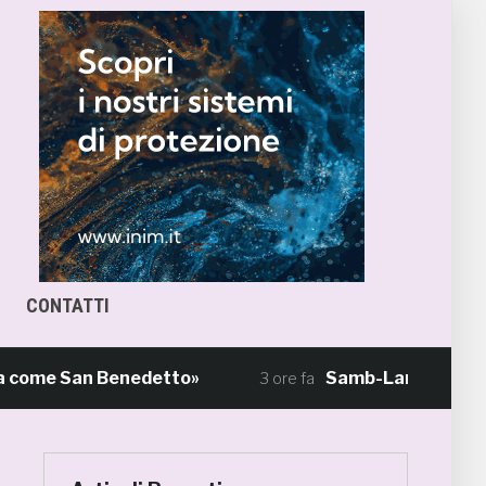
CONTATTI
e San Benedetto»
Samb-Lanciano 4-0, FOT
3 ore fa