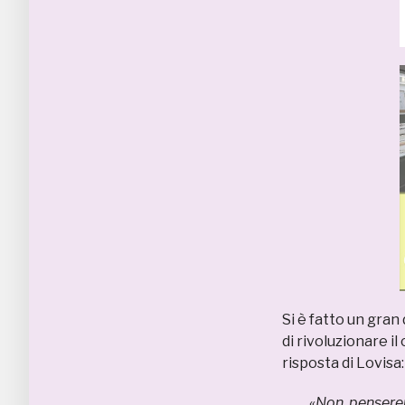
Si è fatto un gran
di rivoluzionare il
risposta di Lovisa:
«
Non penserei d