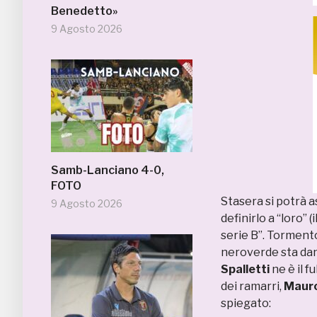
Benedetto»
9 Agosto 2026
Samb-Lanciano 4-0,
FOTO
Stasera si potrà 
9 Agosto 2026
definirlo a “loro” 
serie B”. Tormento
neroverde sta dand
Spalletti
ne è il f
dei ramarri,
Maur
spiegato: