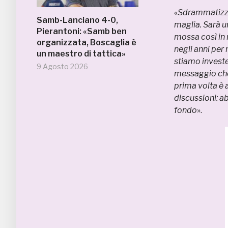
«
Sdrammatizzia
Samb-Lanciano 4-0,
maglia. Sarà u
Pierantoni: «Samb ben
mossa così in 
organizzata, Boscaglia è
negli anni per
un maestro di tattica»
stiamo investe
9 Agosto 2026
messaggio che 
prima volta è a
discussioni: a
fondo
».