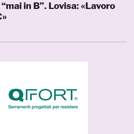
 “mai in B”. Lovisa: «Lavoro
C»