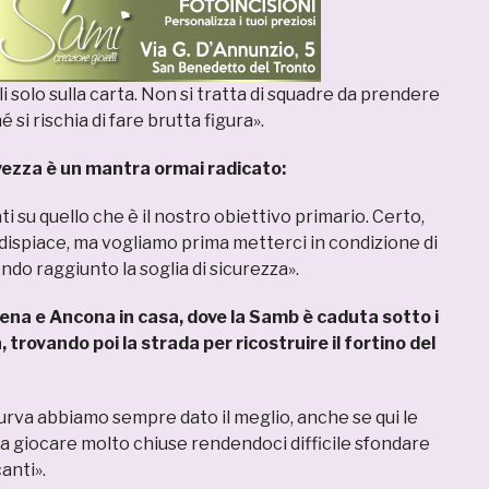
li solo sulla carta. Non si tratta di squadre da prendere
 si rischia di fare brutta figura».
lvezza è un mantra ormai radicato:
 su quello che è il nostro obiettivo primario. Certo,
 dispiace, ma vogliamo prima metterci in condizione di
do raggiunto la soglia di sicurezza».
ena e Ancona in casa, dove la Samb è caduta sotto i
 trovando poi la strada per ricostruire il fortino del
urva abbiamo sempre dato il meglio, anche se qui le
 giocare molto chiuse rendendoci difficile sfondare
anti».