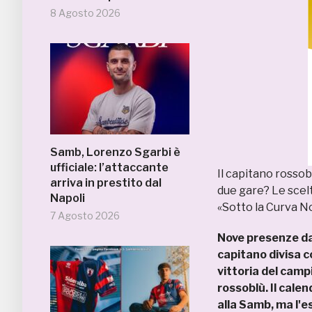
8 Agosto 2026
Samb, Lorenzo Sgarbi è
ufficiale: l’attaccante
Il capitano rossob
arriva in prestito dal
due gare? Le scelt
Napoli
«Sotto la Curva N
7 Agosto 2026
Nove presenze da 
capitano divisa c
vittoria del camp
rossoblù. Il cale
alla Samb, ma l'