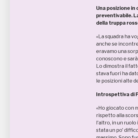
Una posizione in c
preventivabile. 
della truppa ross
«La squadra ha vogl
anche se incontrer
eravamo una sorpr
conoscono e sarà p
Lo dimostra il fatt
stava fuori ha da
le posizioni alte de
Introspettiva di P
«Ho giocato con m
rispetto alla scor
l'altro, in un ruo
stata un po' diffi
massimo. Sono fuo