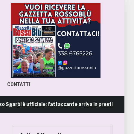
CONTATTI
 è ufficiale: l’attaccante arriva in prestito dal Napoli