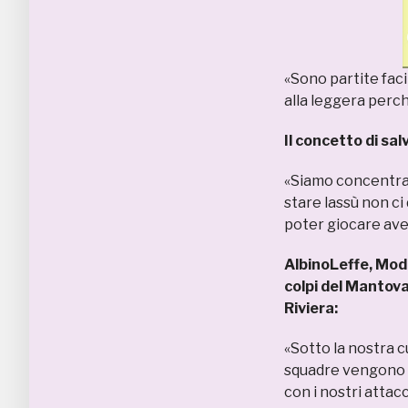
«Sono partite faci
alla leggera perché
Il concetto di sa
«Siamo concentrati
stare lassù non ci
poter giocare aven
AlbinoLeffe, Mod
colpi del Mantova,
Riviera:
«Sotto la nostra c
squadre vengono a
con i nostri attacc