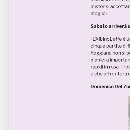
mister si accetta
meglio».
Sabato arriverà u
«L’AlbinoLeffe è 
cinque partite di f
Reggiana non si pa
maniera important
rapidi in rosa. T
e che affronterà o
Domenico Del Z