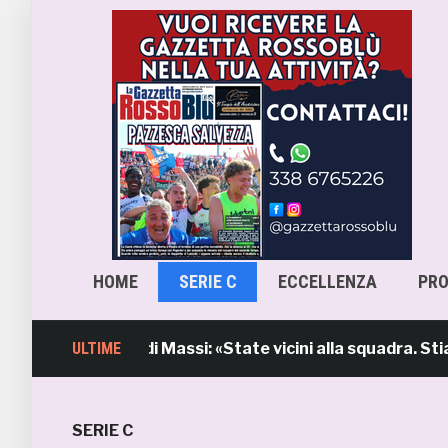
HOME
SERIE C
ECCELLENZA
PR
’intervento di Massi: «State vicini alla squadra. Stiamo l
ULTIME
SERIE C