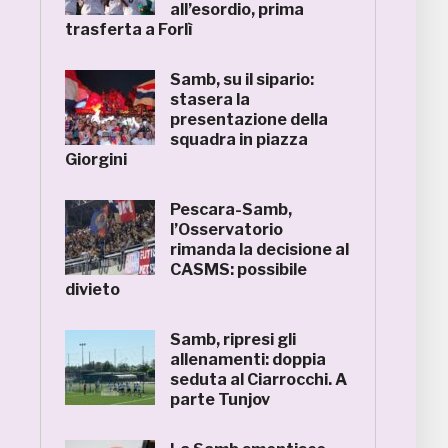
all’esordio, prima
trasferta a Forlì
Samb, su il sipario:
stasera la
presentazione della
squadra in piazza
Giorgini
Pescara-Samb,
l’Osservatorio
rimanda la decisione al
CASMS: possibile
divieto
Samb, ripresi gli
allenamenti: doppia
seduta al Ciarrocchi. A
parte Tunjov