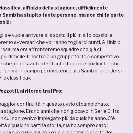
lassifica, all'inizio della stagione, difficilmente
La Samb ha stupito tante persone, ma non chi fa parte
oblù:
ia e vuole arrivare alla sosta il più in alto possibile
emo avversari che vorranno toglierci punti. All’inizio
esa, ma ora affronteremo squadre che già ci
iù difficile. Il nostro è un gruppo forte e competitivo.
o che, nonostante i tanti infortuni e le squalifiche, chi
to l'anima in campo permettendo alla Samb di prendersi
lla classifica».
ezzotti, al ritorno tra i Pro:
aggior continuità in questo avvio di campionato,
sa stagione. Erano anni che non giocavo in Serie C, tra
lo in cui non venivo impiegato più da qualche anno. C'è
coltà e qualche partita storta, ma ho sempre dato il
ri da due gare, ma non è un problema: le scelte del