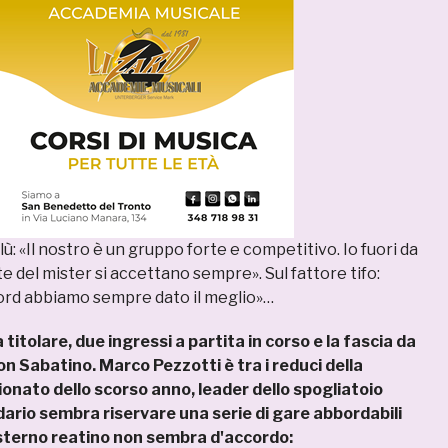
lù: «Il nostro è un gruppo forte e competitivo. Io fuori da
e del mister si accettano sempre». Sul fattore tifo:
ord abbiamo sempre dato il meglio»…
titolare, due ingressi a partita in corso e la fascia da
on Sabatino. Marco Pezzotti è tra i reduci della
ionato dello scorso anno, leader dello spogliatoio
ndario sembra riservare una serie di gare abbordabili
esterno reatino non sembra d'accordo: