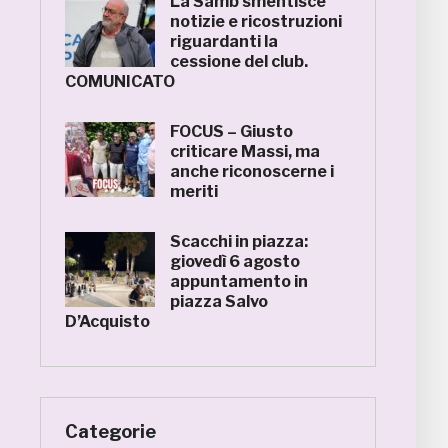
La Samb smentisce
notizie e ricostruzioni
riguardanti la
cessione del club.
COMUNICATO
FOCUS – Giusto
criticare Massi, ma
anche riconoscerne i
meriti
Scacchi in piazza:
giovedì 6 agosto
appuntamento in
piazza Salvo
D’Acquisto
Categorie