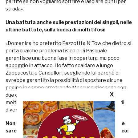
partite se non vogliamo soffrire e lasciare punti per
strada».
Una battuta anche sulle prestazioni dei singoli, nelle
ultime battute, sulla bocca di molti tifosi:
«Domenica ho preferito Pezzotti a N’Tow che dietro si
porta qualche problema fisico e Di Pasquale
garantisce una buona fase in copertura, ma poco
appoggio in attacco. Ho fatto scaldare a lungo
Zappacosta e Candellori, scegliendo lui perché ci
avrebbe garantito la possibilità di spostare alcune
pedine in campo arretrando Mancuso giocando con
X
due centrocampisti in copertura. Fioretti ha fatto
molto bene e c’è l’intenzione di provare qualcosa di
diverso».
Non entra, il tecnico, nel merito della querelle che
sarebbe sorta tra Franco Fedeli e Sandro Federico: