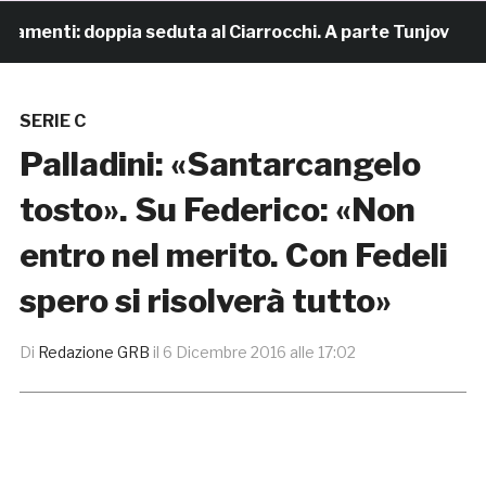
menti: doppia seduta al Ciarrocchi. A parte Tunjov
17
SERIE C
Palladini: «Santarcangelo
tosto». Su Federico: «Non
entro nel merito. Con Fedeli
spero si risolverà tutto»
Di
Redazione GRB
il
6 Dicembre 2016 alle 17:02