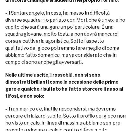
difficoltà chiunque si addentri nel proprio fortino:
«Il Santarcangelo, in casa, ha messo in difficoltà
diverse squadre. Ho parlato con Mori, che è un ex, e ho
capito che sarà una gara un po’ particolare. È una
squadra giovane, molto tosta e non dovrà mancarci
corsa e cattiveria agonistica. Sotto l’aspetto
qualitativo del gioco potremmo fare meglio di come
abbiamo fatto domenica, ma va considerato che in
campo ci sono anche gli avversari».
Nelle ultime uscite, i rossoblù, non si sono
dimostrati brillanti come in occasione delle prime
gare e qualche risultato ha fatto storcere il naso ai
tifosi, e non solo:
«Il rammarico c’è, inutile nascondersi, ma dovremo
cercare di rialzarci subito. Sotto il profilo del gioco non
ho visto un calo, in linea di massima abbiamo sempre
provato a giocare a calcio contro difese molto