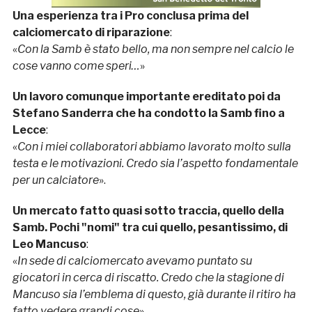
Una esperienza tra i Pro conclusa prima del
calciomercato di riparazione
:
«
Con la Samb è stato bello, ma non sempre nel calcio le
cose vanno come speri…
»
Un lavoro comunque importante ereditato poi da
Stefano Sanderra che ha condotto la Samb fino a
Lecce
:
«
Con i miei collaboratori abbiamo lavorato molto sulla
testa e le motivazioni. Credo sia l’aspetto fondamentale
per un calciatore
».
Un mercato fatto quasi sotto traccia, quello della
Samb. Pochi "nomi" tra cui quello, pesantissimo, di
Leo Mancuso
:
«
In sede di calciomercato avevamo puntato su
giocatori in cerca di riscatto. Credo che la stagione di
Mancuso sia l’emblema di questo, già durante il ritiro ha
fatto vedere grandi cose
».