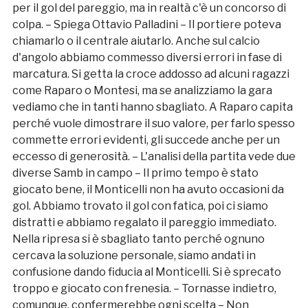
per il gol del pareggio, ma in realtà c'è un concorso di
colpa. – Spiega Ottavio Palladini – Il portiere poteva
chiamarlo o il centrale aiutarlo. Anche sul calcio
d'angolo abbiamo commesso diversi errori in fase di
marcatura. Si getta la croce addosso ad alcuni ragazzi
come Raparo o Montesi, ma se analizziamo la gara
vediamo che in tanti hanno sbagliato. A Raparo capita
perché vuole dimostrare il suo valore, per farlo spesso
commette errori evidenti, gli succede anche per un
eccesso di generosità. – L'analisi della partita vede due
diverse Samb in campo – Il primo tempo è stato
giocato bene, il Monticelli non ha avuto occasioni da
gol. Abbiamo trovato il gol con fatica, poi ci siamo
distratti e abbiamo regalato il pareggio immediato.
Nella ripresa si è sbagliato tanto perché ognuno
cercava la soluzione personale, siamo andati in
confusione dando fiducia al Monticelli. Si è sprecato
troppo e giocato con frenesia. – Tornasse indietro,
comunque, confermerebbe ogni scelta – Non