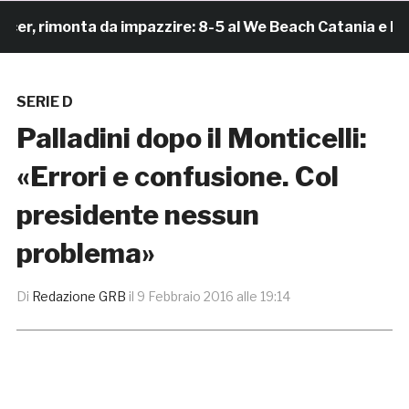
 rimonta da impazzire: 8-5 al We Beach Catania e Finale
SERIE D
Palladini dopo il Monticelli:
«Errori e confusione. Col
presidente nessun
problema»
Di
Redazione GRB
il
9 Febbraio 2016 alle 19:14