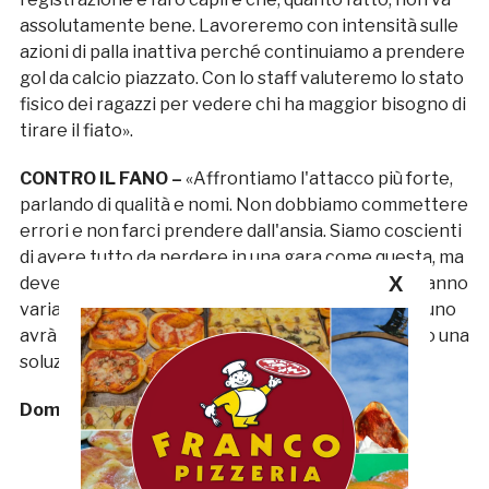
assolutamente bene. Lavoreremo con intensità sulle
azioni di palla inattiva perché continuiamo a prendere
gol da calcio piazzato. Con lo staff valuteremo lo stato
fisico dei ragazzi per vedere chi ha maggior bisogno di
tirare il fiato».
CONTRO IL FANO –
«Affrontiamo l'attacco più forte,
parlando di qualità e nomi. Non dobbiamo commettere
errori e non farci prendere dall'ansia. Siamo coscienti
di avere tutto da perdere in una gara come questa, ma
X
deve essere affrontata al meglio. Non so se ci saranno
variazioni nel modulo o nella formazione, se qualcuno
avrà bisogno di riposare, in ogni caso, cercheremo una
soluzione».
Domenico Del Zompo