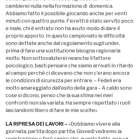
cambierei nulla nella formazione di domenica.
Abbiamo fatto il possibile giocando anche per venti
minuti con quattro punte. Fioretti è stato servito poco
e male, chi è entrato non ha avuto modo di dare il
proprio apporto. In questo campionato le difficoltà
sono dettate anche dal regolamento sugli under,
prima di fare una sostituzione bisogna ragionarla
molto. Non sottovaluterei neanche il fattore
psicologico, basti pensare che siamo arrivati in ritardo
al campo perchè ci dicevano che non c'erano ancora
le condizioni di sicurezza per entrare. – Fedeli era
molto amareggiato dall'esito della gara – A caldo sono
cose si dicono, penso che la sua stima nei miei
confronti non sia variata. Ha sempre rispettato i ruoli
lasciandomi libero di fare le mie scelte».
LA RIPRESA DEI LAVORI –
«Dobbiamo vivere alla
giornata, partita dopo partita. Giovedì vedremo la
registrazione e farò capire che, quanto fatto, non va