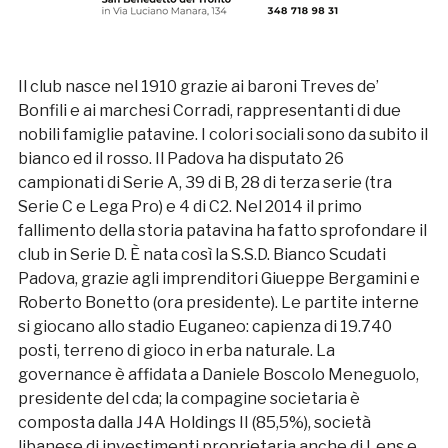
Il club nasce nel 1910 grazie ai baroni Treves de’
Bonfili e ai marchesi Corradi, rappresentanti di due
nobili famiglie patavine. I colori sociali sono da subito il
bianco ed il rosso. Il Padova ha disputato 26
campionati di Serie A, 39 di B, 28 di terza serie (tra
Serie C e Lega Pro) e 4 di C2. Nel 2014 il primo
fallimento della storia patavina ha fatto sprofondare il
club in Serie D. È nata così la S.S.D. Bianco Scudati
Padova, grazie agli imprenditori Giueppe Bergamini e
Roberto Bonetto (ora presidente). Le partite interne
si giocano allo stadio Euganeo: capienza di 19.740
posti, terreno di gioco in erba naturale. La
governance è affidata a Daniele Boscolo Meneguolo,
presidente del cda; la compagine societaria è
composta dalla J4A Holdings II (85,5%), società
libanese di investimenti proprietaria anche di Lens e