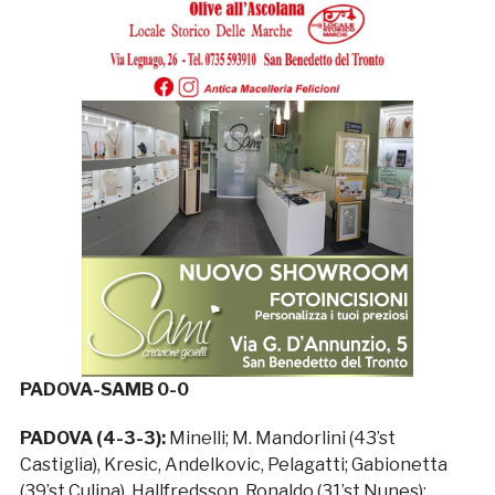
PADOVA-SAMB 0-0
PADOVA (4-3-3):
Minelli; M. Mandorlini (43’st
Castiglia), Kresic, Andelkovic, Pelagatti; Gabionetta
(39’st Culina), Hallfredsson, Ronaldo (31’st Nunes);