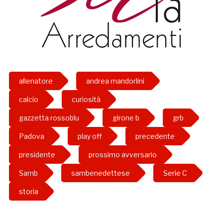
allenatore
andrea mandorlini
calcio
curiosità
gazzetta rossoblu
girone b
grb
Padova
play off
precedente
presidente
prossimo avversario
Samb
sambenedettese
Serie C
storia