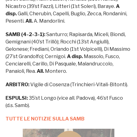
Nicastro (39’st Fazzi), Litteri (1’st Soleri), Baraye.
A
disp.
Galli, Cherubin, Capelli, Buglio, Zecca, Rondanini,
Pesenti.
All.
A. Mandorlini.
SAMB (4-2-3-1):
Santurro; Rapisarda, Miceli, Biondi,
Gemignani (40’st Trillò); Rocchi (13’st Angiulli),
Gelonese; Frediani, Orlando (1’st Volpicelli), Di Massimo
(27’st Grandolfo); Cernigoi.
A disp.
Massolo, Fusco,
Cenciarelli, Carillo, Di Pasquale, Malandruccolo,
Panaioli, Rea.
All.
Montero.
ARBITRO:
Vigile di Cosenza (Trinchieri-Vitali-Bitonti).
ESPULSI:
35’st Longo (vice all. Padova), 46’st Fusco
(d.s. Samb).
TUTTE LE NOTIZIE SULLA SAMB